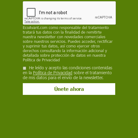
REDACCIÓN / EP
10 de agosto de 2022
EcoAvant.com
como responsable del tratamiento
Facebook
X
WhatsApp
Meneame
Seguir en
tratará tus datos con la finalidad de remitirte
nuestra newsletter con novedades comerciales
Bluesky
sobre nuestros servicios. Puedes acceder, rectificar
y suprimir tus datos, así como ejercer otros
derechos consultando la información adicional y
detallada sobre protección de datos en nuestra
Política de Privacidad
He leído y acepto las condiciones contenidas
en la
Política de Privacidad
sobre el tratamiento
de mis datos para el envío de la newsletter.
La lluvia de meteoros de las Perseidas, una de las más vívidas visibles
en el cielo nocturno / Foto: Wikimedia
La lluvia de meteoros de las Perseidas, una de
las más vívidas visibles en el cielo nocturno con