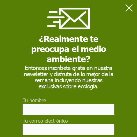
Home
Naturaleza
Lluvia de meteoros de las Perseidas con luna llena
¿Realmente te
preocupa el medio
NATURALEZA
ambiente?
Lluvia de meteoros de
Entonces inscríbete gratis en nuestra
las Perseidas con luna
newsletter y disfruta de lo mejor de la
semana incluyendo nuestras
llena
exclusivas sobre ecología.
La lluvia de meteoros de las Perseidas es una de
Tu nombre
las más vívidas visibles en el cielo nocturno con
50-100 estrellas fugaces a la hora, cuyo pico se
alcanzará el próximo viernes y sábado, quedará
Tu correo electrónico
deslucida este agosto al coincidir con la Luna
llena