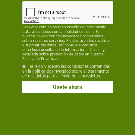
hace frente a la amenaza de la crisis climática
ALFONS RODRÍGUEZ
EcoAvant.com
como responsable del tratamiento
3 de enero de 2023
tratará tus datos con la finalidad de remitirte
nuestra newsletter con novedades comerciales
Facebook
X
WhatsApp
Meneame
Seguir en
sobre nuestros servicios. Puedes acceder, rectificar
y suprimir tus datos, así como ejercer otros
Bluesky
derechos consultando la información adicional y
detallada sobre protección de datos en nuestra
Política de Privacidad
He leído y acepto las condiciones contenidas
en la
Política de Privacidad
sobre el tratamiento
de mis datos para el envío de la newsletter.
Leones marinos de las Galápagos (‘Zalophus wollebaeki’) frente al islote
Daphne. Se calcula que la población local es de unos 50.000
ejemplares / Foto: Alfons Rodríguez