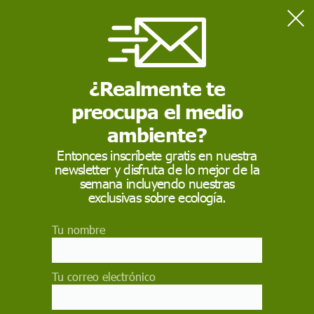
Home
Naturaleza
FOTORREPORTAJE | Fotografías sobre las Islas Galápagos ante
el cambio climático
¿Realmente te
preocupa el medio
NATURALEZA
ambiente?
FOTORREPORTAJE |
Entonces inscríbete gratis en nuestra
newsletter y disfruta de lo mejor de la
Fotografías sobre las
semana incluyendo nuestras
Islas Galápagos ante
exclusivas sobre ecología.
el cambio climático
Tu nombre
Las iguanas, las tortugas gigantes, los leones
marinos, los pingüinos, los albatros y una gran
Tu correo electrónico
variedad de aves siguen haciendo del
archipiélago un lugar extraordinario y a la vez