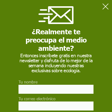
Home
Alfons Rodríguez
¿Realmente te
preocupa el medio
ambiente?
Entonces inscríbete gratis en nuestra
newsletter y disfruta de lo mejor de la
semana incluyendo nuestras
exclusivas sobre ecología.
Alfons Rodríguez
Tu nombre
Fotógrafo y camarógrafo documental
Su trabajo se ha expuesto y proyectado en diferentes países de
Europa, América y África. Ha publicado centenares de reportajes a lo
Tu correo electrónico
largo de más de 25 años de trayectoria profesional desarrollada en
más de 100 países de los 6 continentes. Sus fotografías se han
publicado en medios como National Geographic, La Reppublica, The
New York Times, El País, Geo, The Courier, La Vanguardia o