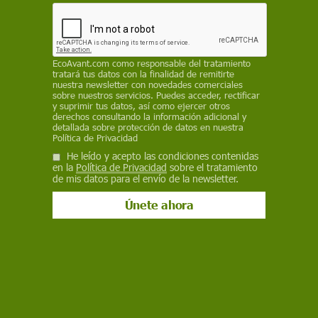
Gatopardo entre otros muchos. Es director del largometraje
documental The Sleeping Land, incluido en la selección oficial del
DOK Leipzig 2018. Es autor de diversos libros fotográficos y su
trabajo ha sido galardonado con premios nacionales e
internacionales.
EcoAvant.com
como responsable del tratamiento
tratará tus datos con la finalidad de remitirte
nuestra newsletter con novedades comerciales
sobre nuestros servicios. Puedes acceder, rectificar
y suprimir tus datos, así como ejercer otros
derechos consultando la información adicional y
detallada sobre protección de datos en nuestra
Política de Privacidad
He leído y acepto las condiciones contenidas
en la
Política de Privacidad
sobre el tratamiento
de mis datos para el envío de la newsletter.
Reportajes
FOTORREPORTAJE | Orpaillage: bajar