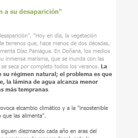
n a su desaparición"
desaparición". "Hoy en día, la vegetación
 de terrenos que, hace menos de dos décadas,
amenta Díaz Paniagua. En Doñana, los medios
su inmensa marisma, que se inunda con las
y se seca por completo todos los veranos.
La
e su régimen natural; el problema es que
e, la lámina de agua alcanza menor
has más tempranas
.
ovoca elcambio climático y a la "insostenible
o que las alimenta".
e siguen diezmando cada año en aras del