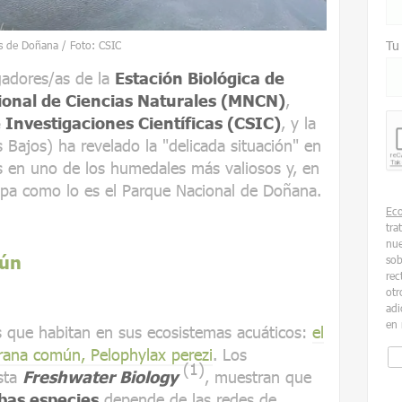
Tu
as de Doñana / Foto: CSIC
gadores/as de la
Estación Biológica de
onal de Ciencias Naturales (MNCN)
,
 Investigaciones Científicas (CSIC)
, y la
 Bajos) ha revelado la "delicada situación" en
os en uno de los humedales más valiosos y, en
opa como lo es el Parque Nacional de Doñana.
Ec
tra
nue
mún
sob
rec
otr
adi
en 
s que habitan en sus ecosistemas acuáticos:
el
rana común, Pelophylax perezi
. Los
(1)
ista
Freshwater Biology
, muestran que
bas especies
depende de las redes de