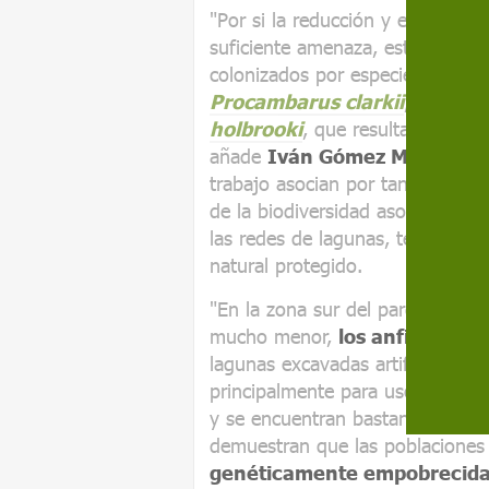
"Por si la reducción y eventual 
suficiente amenaza, estos medi
colonizados por especies invas
Procambarus clarkii
, y la
gam
holbrooki
, que resultan
devast
añade
Iván Gómez Mestre, cie
trabajo asocian por tanto la sal
de la biodiversidad asociada a s
las redes de lagunas, temporale
natural protegido.
"En la zona sur del parque, dond
mucho menor,
los anfibios vi
lagunas excavadas artificialmen
principalmente para uso ganade
y se encuentran bastante distan
demuestran que las poblaciones 
genéticamente empobrecid