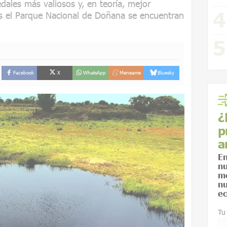
dales más valiosos y, en teoría, mejor
s el Parque Nacional de Doñana se encuentran
Facebook
X
WhatsApp
Meneame
Bluesky
¿
p
a
En
nu
me
nu
ec
Tu