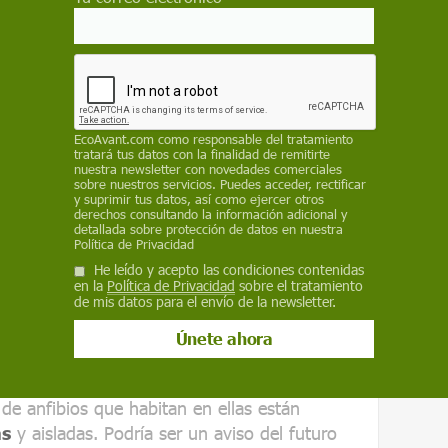
pérdida de estas lagunas por la sequía no fuese
os se encuentran además ampliamente
oras como el
cangrejo rojo americano,
busia o pez mosquito,
Gambusia
adoras para los anfibios autóctonos
",
EcoAvant.com
como responsable del tratamiento
ntífico de la EBD
. Los resultados del
tratará tus datos con la finalidad de remitirte
ud de los anfibios de Doñana (y, por extensión,
nuestra newsletter con novedades comerciales
sobre nuestros servicios. Puedes acceder, rectificar
us ecosistemas acuáticos) a la conservación de
y suprimir tus datos, así como ejercer otros
derechos consultando la información adicional y
s y permanentes, que dan vida a este espacio
detallada sobre protección de datos en nuestra
Política de Privacidad
He leído y acepto las condiciones contenidas
e la disponibilidad de medios acuáticos es
en la
Política de Privacidad
sobre el tratamiento
de mis datos para el envío de la newsletter.
ven en los llamados zacallones
, que son
te para mantener agua todo el año,
ro. Sin embargo, estas lagunas son pequeñas
tes unas de otras, y los datos recabados
de anfibios que habitan en ellas están
as
y aisladas. Podría ser un aviso del futuro