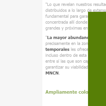
"Lo que revelan nuestros result
distribuidos a lo largo de exten
fundamental para garantizar su s
concentrada allí donde aún se c
grandes y próximas entre sí", pu
"
La mayor abundancia de an
precisamente en la zona norte d
temporales
les ofrece un medi
incluso dentro de esta zona, so
entre sí las que son capaces de 
garantizar su viabilidad", explic
MNCN
.
Ampliamente colonizados