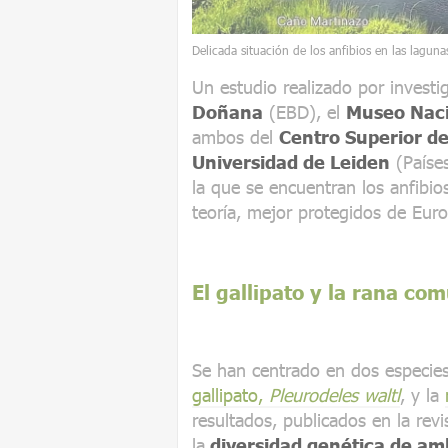
Delicada situación de los anfibios en las lagun
Un estudio realizado por investi
Doñana
(EBD), el
Museo Naci
ambos del
Centro Superior de
Universidad de Leiden
(Países
la que se encuentran los anfibi
teoría, mejor protegidos de Eur
El gallipato y la rana co
Se han centrado en dos especie
gallipato,
Pleurodeles waltl
, y la
resultados, publicados en la rev
la
diversidad genética de am