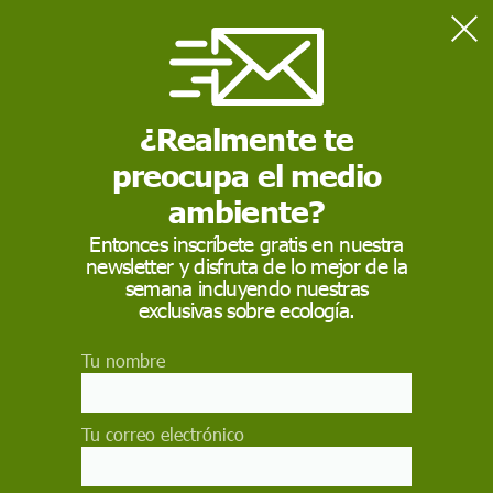
Home
Medio Ambiente
Portavoz del Govern avisa de que la sequía en Cataluña puede
entrar en "no retorno" a largo plazo
¿Realmente te
preocupa el medio
MEDIO AMBIENTE
ambiente?
Portavoz del Govern
Entonces inscríbete gratis en nuestra
newsletter y disfruta de lo mejor de la
avisa de que la sequía
semana incluyendo nuestras
en Cataluña puede
exclusivas sobre ecología.
entrar en "no retorno"
Tu nombre
a largo plazo
Tu correo electrónico
"Es difícil que la vegetación de gran parte del
país se pueda recuperar de la forma que