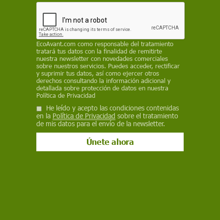
corresponde y que pueda estar en el punto en el
que estaba antes" si continúa la baja tendencia
de lluvias
EP
EcoAvant.com
como responsable del tratamiento
tratará tus datos con la finalidad de remitirte
nuestra newsletter con novedades comerciales
14 de febrero de 2024
sobre nuestros servicios. Puedes acceder, rectificar
y suprimir tus datos, así como ejercer otros
derechos consultando la información adicional y
Facebook
X
WhatsApp
Meneame
Seguir en
detallada sobre protección de datos en nuestra
Política de Privacidad
Bluesky
He leído y acepto las condiciones contenidas
en la
Política de Privacidad
sobre el tratamiento
de mis datos para el envío de la newsletter.
El Pantà de La Baells, en el Berguedà, evidencia la sequía en Cataluña /
Foto: Aigües de Barcelona