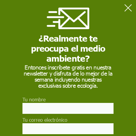
Home
Medio Ambiente
Las importaciones de cacao, café y soja de la UE estarán en
peligro por la crisis climática
¿Realmente te
preocupa el medio
MEDIO AMBIENTE
ambiente?
Las importaciones de
Entonces inscríbete gratis en nuestra
newsletter y disfruta de lo mejor de la
cacao, café y soja de
semana incluyendo nuestras
la UE estarán en
exclusivas sobre ecología.
peligro por la crisis
Tu nombre
climática
Tu correo electrónico
Más del 44 % de los productos agrícolas que se
importan a Europa serán muy vulnerables por el