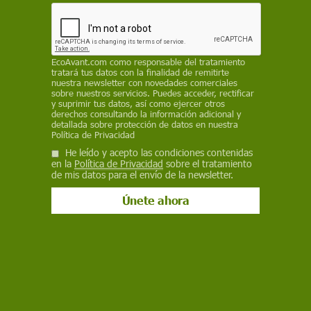
calentamiento global
EVA RODRÍGUEZ
PERIODISTA Y REDACTORA DE /
SINC
16 de junio de 2021
EcoAvant.com
como responsable del tratamiento
tratará tus datos con la finalidad de remitirte
nuestra newsletter con novedades comerciales
Facebook
X
WhatsApp
Meneame
Seguir en
sobre nuestros servicios. Puedes acceder, rectificar
y suprimir tus datos, así como ejercer otros
Bluesky
derechos consultando la información adicional y
detallada sobre protección de datos en nuestra
Política de Privacidad
He leído y acepto las condiciones contenidas
en la
Política de Privacidad
sobre el tratamiento
de mis datos para el envío de la newsletter.
Frutos de cacao. El cacao, café y soja estarán en peligro por la crisis
climática / Foto: Pixabay
Más del 44% de las
futuras importaciones