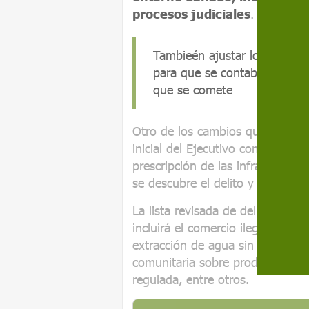
procesos judiciales
.
Tambieén ajustar los plazos 
para que se contabilice a pa
que se comete
Otro de los cambios que piden l
inicial del Ejecutivo comunitario
prescripción de las infracciones 
se descubre el delito y no desd
La lista revisada de delitos med
incluirá el comercio ilegal de ma
extracción de agua sin autorizac
comunitaria sobre productos quím
regulada, entre otros.