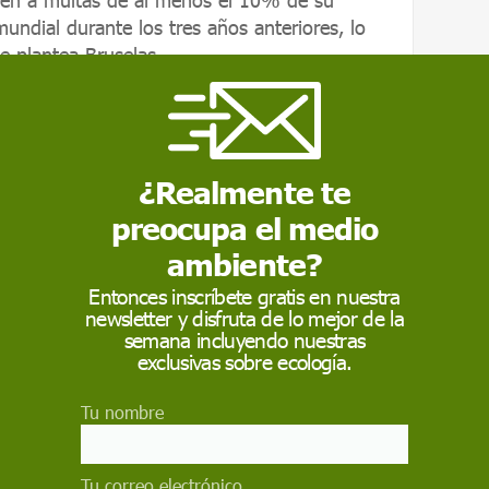
ndial durante los tres años anteriores, lo
e plantea Bruselas
tas a compañías responsables de delitos
a multas de al menos el 10% de su volumen
e los tres años anteriores, lo que supone
¿Realmente te
as.
preocupa el medio
ambiente?
Entonces inscríbete gratis en nuestra
newsletter y disfruta de lo mejor de la
semana incluyendo nuestras
exclusivas sobre ecología.
as infracciones graves, los eurodiputados
acceso a fondos o contratación pública
Tu nombre
yan también que se aplique el principio de
que los
responsables deberán reparar el
 las víctimas y asumir las costas de los
Tu correo electrónico