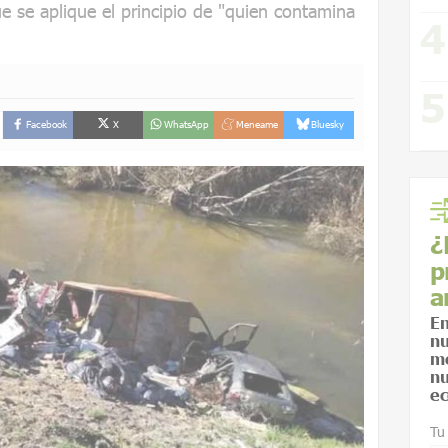
 se aplique el principio de "quien contamina
Facebook
X
WhatsApp
Meneame
Bluesky
¿
p
a
En
nu
me
nu
ec
Tu