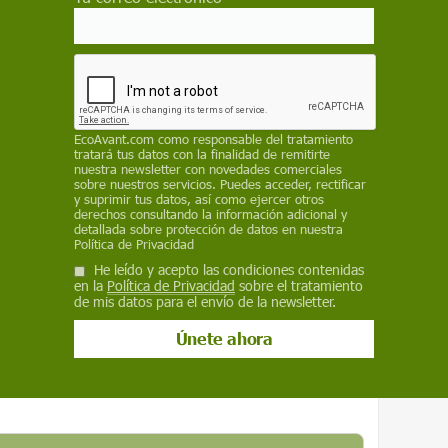
de prescripción de las infracciones penales
rtir de que se descubre el delito y no desde
EcoAvant.com
como responsable del tratamiento
tratará tus datos con la finalidad de remitirte
nuestra newsletter con novedades comerciales
sobre nuestros servicios. Puedes acceder, rectificar
os eurodiputados con respecto a la propuesta
y suprimir tus datos, así como ejercer otros
 tiene que ver con ajustar los plazos de
derechos consultando la información adicional y
detallada sobre protección de datos en nuestra
penales para que se contabilice a partir de que
Política de Privacidad
e que se comete.
He leído y acepto las condiciones contenidas
en la
Política de Privacidad
sobre el tratamiento
de mis datos para el envío de la newsletter.
ioambientales una vez se pacte la reforma
dera, el desguace ilegal de buques o la
ión, así como la violación de la normativa
icos y la pesca ilegal, no declarada ni