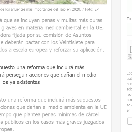
 de los afluentes más importantes del Tajo en 2020. / Foto: EP
Tu
á que se incluyan penas y multas más duras
 graves en materia medioambiental en la UE,
adora fijada por su comisión de Asuntos
ue deberán pactar con los Veintisiete para
cados a escala europea y reforzar su aplicación.
puesto una reforma que incluirá más
Ec
rá perseguir acciones que dañan el medio
tra
 los ya existentes
nue
sob
rec
to una reforma que incluirá más supuestos
otr
adi
cciones que dañan el medio ambiente en la UE
en 
 tiempo que plantea penas mínimas de cárcel
os públicos en los casos más graves juzgados
ropea.