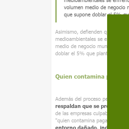
volumen medio de negocio mu
que supone doblar el 5% qu
Asimismo, defienden que las mul
medioambientales se enfrenten 
medio de negocio mundial durant
doblar el 5% que plantea Brusel
Quien contamina paga
Además del proceso penal por
l
respaldan que se prohíba el 
de las empresas culpables y apo
"quien contamina paga", por el 
entorno dañado, indemnizar a