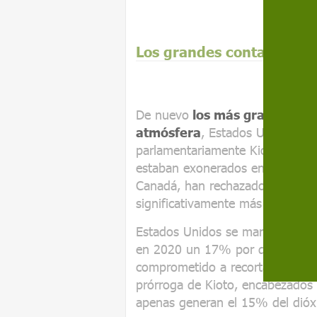
Los grandes contaminado
De nuevo
los más grandes co
atmósfera
, Estados Unidos (qu
parlamentariamente Kioto), Chin
estaban exonerados en el mismo 
Canadá, han rechazado sumarse 
significativamente más allá del 
Estados Unidos se mantuvo inamo
en 2020 un 17% por debajo de l
comprometido a recortar un poc
prórroga de Kioto, encabezados 
apenas generan el 15% del dióx