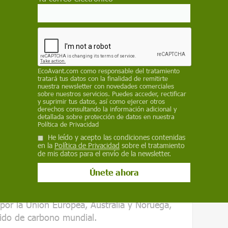
res mundiales, rechazan el pacto
EcoAvant.com
como responsable del tratamiento
tratará tus datos con la finalidad de remitirte
ntaminadores mundiales de la
nuestra newsletter con novedades comerciales
e firmó pero nunca ratificó
sobre nuestros servicios. Puedes acceder, rectificar
y suprimir tus datos, así como ejercer otros
a, India (que como países en desarrollo
derechos consultando la información adicional y
detallada sobre protección de datos en nuestra
de reducir sus emisiones), Rusia, Japón o
Política de Privacidad
a un nuevo pacto internacional que fuera
He leído y acepto las condiciones contenidas
protocolo de 1997.
en la
Política de Privacidad
sobre el tratamiento
de mis datos para el envío de la newsletter.
vible en su objetivo de situar sus emisiones
as de 1990. Y los países que se han
o más sus emisiones durante el periodo de
por la Unión Europea, Australia y Noruega,
ido de carbono mundial.