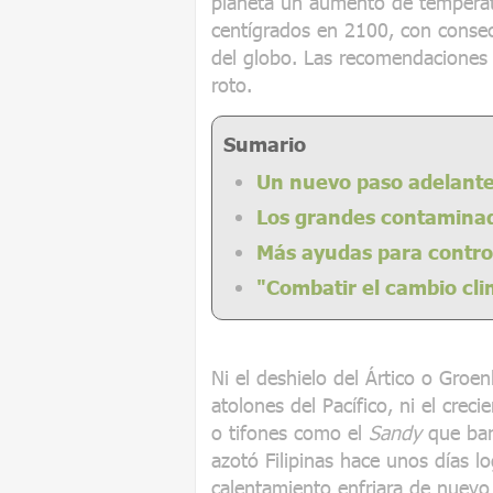
planeta un aumento de temperat
centígrados en 2100, con consec
del globo. Las recomendaciones d
roto.
Sumario
Un nuevo paso adelante 
Los grandes contaminad
Más ayudas para contro
"Combatir el cambio cl
Ni el deshielo del Ártico o Groen
atolones del Pacífico, ni el crec
o tifones como el
Sandy
que bar
azotó Filipinas hace unos días l
calentamiento enfriara de nuevo