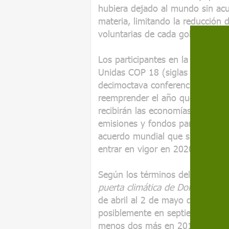
hubiera dejado al mundo sin acu
materia, limitando la reducción d
voluntarias de cada gobierno na
Los participantes en la Cumbre 
Unidas COP 18 (siglas en inglés 
decimoctava conferencia, nada m
reemprender el año que viene la
recibirán las economías en desar
emisiones y fondos para financia
acuerdo mundial que supere los 
entrar en vigor en 2020.
Según los términos del compro
puerta climática de Doha
, la pr
de abril al 2 de mayo de 2013 e
posiblemente en septiembre de 2
menos dos más en 2014 y otras