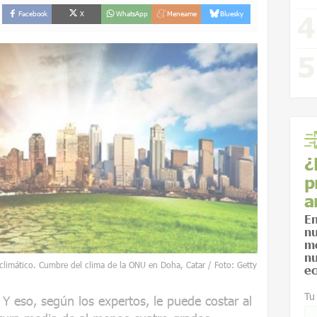
Facebook
X
WhatsApp
Meneame
Bluesky
¿
p
a
En
nu
me
nu
 climático. Cumbre del clima de la ONU en Doha, Catar / Foto: Getty
ec
Tu
Y eso, según los expertos, le puede costar al