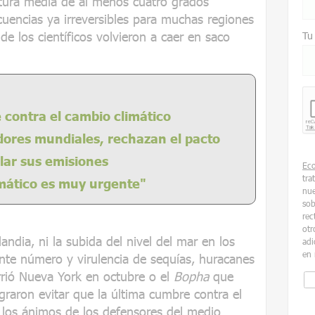
ura media de al menos cuatro grados
uencias ya irreversibles para muchas regiones
e los científicos volvieron a caer en saco
Tu
contra el cambio climático
ores mundiales, rechazan el pacto
lar sus emisiones
Ec
tra
imático es muy urgente"
nue
sob
rec
otr
landia, ni la subida del nivel del mar en los
adi
en 
iente número y virulencia de sequías, huracanes
rió Nueva York en octubre o el
Bopha
que
ograron evitar que la última cumbre contra el
 los ánimos de los defensores del medio