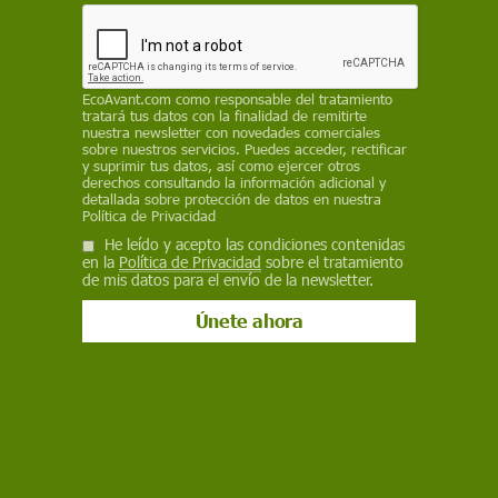
6 de agosto de 2012
Facebook
X
WhatsApp
Meneame
Seguir en
Bluesky
EcoAvant.com
como responsable del tratamiento
tratará tus datos con la finalidad de remitirte
nuestra newsletter con novedades comerciales
sobre nuestros servicios. Puedes acceder, rectificar
y suprimir tus datos, así como ejercer otros
derechos consultando la información adicional y
detallada sobre protección de datos en nuestra
Política de Privacidad
He leído y acepto las condiciones contenidas
en la
Política de Privacidad
sobre el tratamiento
de mis datos para el envío de la newsletter.
Parque eólico de la isla de El Hierro, Canarias, España. Transición
energética / Foto: Wikimedia Commons
Canarias "apuesta por el autoconsumo eléctrico
en las empresas y los hogares a través de un
modelo basado en la generación fotovoltaica y
minieólica
de escasa potencia". Así se proclama