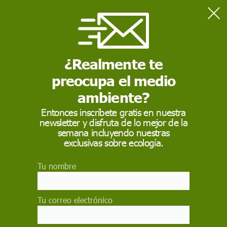
Home
Medio Ambiente
Canarias por el autoconsumo eléctrico
¿Realmente te
preocupa el medio
MEDIO AMBIENTE
ambiente?
Canarias por el
Entonces inscríbete gratis en nuestra
autoconsumo eléctrico
newsletter y disfruta de lo mejor de la
semana incluyendo nuestras
exclusivas sobre ecología.
El gobierno y el parlamento de las islas piden al
ejecutivo de Madrid que elabore un reglamento
que permita conectar a la red las instalaciones
Tu nombre
solares y eólicas domésticas para incentivar su
instalación
Tu correo electrónico
PAU RUIZ