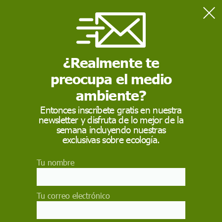
Home
Entrevistas
Jonathan Nossiter: "Sólo los agricultores entienden lo que nos
depara el futuro"
¿Realmente te
preocupa el medio
ENTREVISTAS
ambiente?
Jonathan Nossiter:
Entonces inscríbete gratis en nuestra
newsletter y disfruta de lo mejor de la
"Sólo los agricultores
semana incluyendo nuestras
entienden lo que nos
exclusivas sobre ecología.
depara el futuro"
Tu nombre
Diez años después del éxito de su documental
Mondovino, el realizador estadounidense
Tu correo electrónico
presenta Resistencia natural, donde da voz al
llamado movimiento del vino natural, que