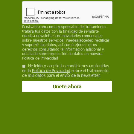
reclama el menor uso de aditivos y tecnología
posible y rechaza las regulaciones de la UE o las
denominaciones de origen. "Colocan la ética
democrática por delante de todo. Es un gesto
EcoAvant.com
como responsable del tratamiento
tratará tus datos con la finalidad de remitirte
profundamente político", afirma mientras paladea
nuestra newsletter con novedades comerciales
una copa de un blanco natural del Penedès, en
sobre nuestros servicios. Puedes acceder, rectificar
y suprimir tus datos, así como ejercer otros
cuyo festival Most de Cine del Vino y el Cava se
derechos consultando la información adicional y
proyecta la película. Está convencido de que "la
detallada sobre protección de datos en nuestra
Política de Privacidad
política y la cultura de las ciudades están
He leído y acepto las condiciones contenidas
muertas. Sólo el campo tiene respuestas sobre
en la
Política de Privacidad
sobre el tratamiento
hacia dónde va nuestra sociedad"
de mis datos para el envío de la newsletter.
JOAQUIM M. PUJALS
14 de noviembre de 2014
Facebook
X
WhatsApp
Meneame
Jonathan Nossiter
El cineasta norteamericano ensalza a los