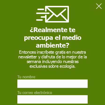
Home
En profundidad
35 años sin Félix
¿Realmente te
preocupa el medio
EN PROFUNDIDAD
ambiente?
35 años sin Félix
Entonces inscríbete gratis en nuestra
newsletter y disfruta de lo mejor de la
Se cumplen siete lustros del fallecimiento en
semana incluyendo nuestras
accidente aéreo del pionero y más popular
exclusivas sobre ecología.
comunicador sobre la naturaleza que ha existido
en España
Tu nombre
JOAQUIM M. PUJALS
18 de marzo de 2015
Tu correo electrónico
Facebook
X
WhatsApp
Meneame
Seguir en