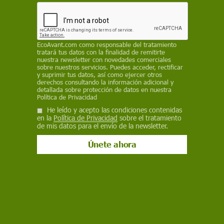
Bluesky
EcoAvant.com
como responsable del tratamiento
tratará tus datos con la finalidad de remitirte
nuestra newsletter con novedades comerciales
sobre nuestros servicios. Puedes acceder, rectificar
y suprimir tus datos, así como ejercer otros
derechos consultando la información adicional y
detallada sobre protección de datos en nuestra
Política de Privacidad
He leído y acepto las condiciones contenidas
en la
Política de Privacidad
sobre el tratamiento
El naturalista y divulgador ambiental español / Foto: Fundación Félix
de mis datos para el envío de la newsletter.
Rodríguez de la Fuente
El 14 de marzo de 1980, una pequeña avioneta
que sobrevolaba el oeste de Alaska perdió uno
de los patines que le permitían aterrizar en pistas
heladas, se desequilibró y
se precipitó contra
el suelo
en las proximidades de Shaktoolik, una
pequeña aldea esquimal situada a unos 25
kilómetros de las costas del mar de Bering, que