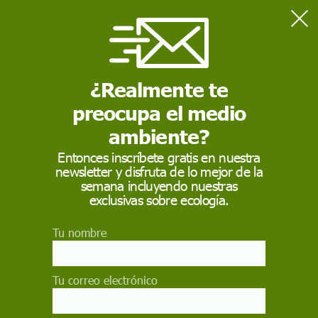
¿Realmente te
Home
Destacados - Vivir Green
Un viaje responsable al país de la 'teranga'
preocupa el medio
ambiente?
DESTACADOS - VIVIR GREEN
Entonces inscríbete gratis en nuestra
Un viaje responsable
newsletter y disfruta de lo mejor de la
semana incluyendo nuestras
al país de la 'teranga'
exclusivas sobre ecología.
Senegal es un destino idóneo para un primer
Tu nombre
contacto con África. Tranquilo y seguro, tiene en
sus gentes y sus culturas el principal atractivo
Tu correo electrónico
para el visitante
QUIM FÁBREGAS,
TARANNÀ VIAJES SOLIDARIOS