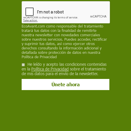
6 de febrero de 2015
Facebook
X
WhatsApp
Meneame
Seguir en
EcoAvant.com
como responsable del tratamiento
Bluesky
tratará tus datos con la finalidad de remitirte
nuestra newsletter con novedades comerciales
sobre nuestros servicios. Puedes acceder, rectificar
y suprimir tus datos, así como ejercer otros
derechos consultando la información adicional y
detallada sobre protección de datos en nuestra
Política de Privacidad
He leído y acepto las condiciones contenidas
en la
Política de Privacidad
sobre el tratamiento
de mis datos para el envío de la newsletter.
El país ofrece extensas playas tropicales frente al Atlántico / Foto:
Tarannà
Senegal es un destino estable y seguro dentro
del mapa africano, y por ello se trata de una
opción idónea para un primer contacto con el