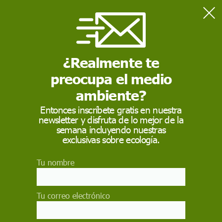
Home
Contaminación
Generalitat financia un proyecto para producir plásticos
sostenibles con la paja del arroz
¿Realmente te
preocupa el medio
CONTAMINACIÓN
ambiente?
Generalitat financia un
Entonces inscríbete gratis en nuestra
newsletter y disfruta de lo mejor de la
proyecto para producir
semana incluyendo nuestras
plásticos sostenibles
exclusivas sobre ecología.
con la paja del arroz
Tu nombre
Una solución que permitirá poner fin a la quema
de los rastrojos, una práctica que tiene
Tu correo electrónico
consecuencias negativas para las personas con
problemas respiratorios y eleva los niveles de