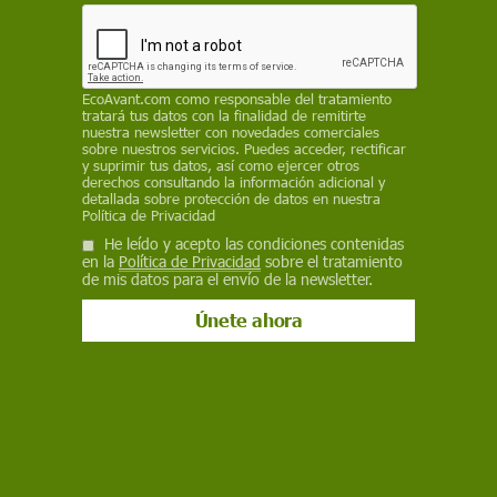
contaminación atmosférica en las comarcas
colindantes con el lago de la Albufera de
Valencia
EcoAvant.com
como responsable del tratamiento
EP
tratará tus datos con la finalidad de remitirte
nuestra newsletter con novedades comerciales
sobre nuestros servicios. Puedes acceder, rectificar
8 de noviembre de 2023
y suprimir tus datos, así como ejercer otros
derechos consultando la información adicional y
Facebook
X
WhatsApp
Meneame
Seguir en
detallada sobre protección de datos en nuestra
Política de Privacidad
Bluesky
He leído y acepto las condiciones contenidas
en la
Política de Privacidad
sobre el tratamiento
de mis datos para el envío de la newsletter.
Producir plásticos sostenibles con la paja del arroz, un proyecto de