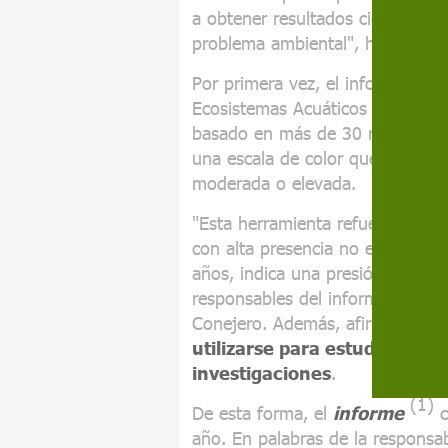
a obtener resultados científicos
problema ambiental", ha dicho.
Por primera vez, el informe ha i
Ecosistemas Acuáticos
(EMEA)
,
basado en más de 30 referencias 
una escala de color que indica si
moderada o elevada.
"Esta herramienta refuerza el v
con alta presencia no es concluy
años, indica una presión permane
responsables del informe y del 
Conejero. Además, afirman que
utilizarse para estudiar ten
investigaciones
.
(1)
De esta forma, el
informe
c
año. En palabras de la responsa