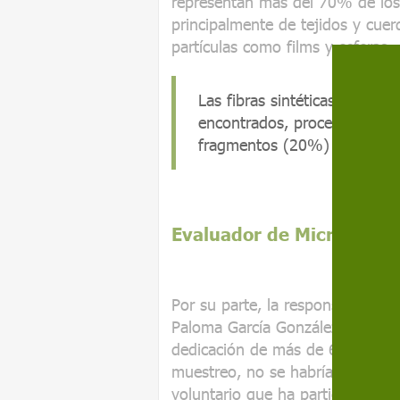
representan más del 70% de los
principalmente de tejidos y cue
partículas como films y esferas.
Las fibras sintéticas
represen
encontrados, procedentes pr
fragmentos (20%) y otras pa
Evaluador de Microplásti
Por su parte, la responsable del
Paloma García González, ha desta
dedicación de más de 600 person
muestreo, no se habría podido g
voluntario que ha participado e