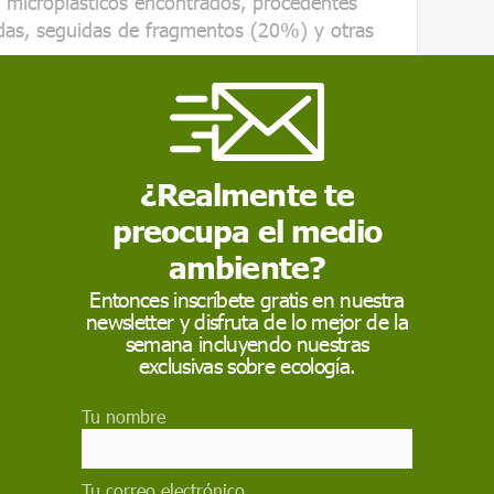
 microplásticos encontrados, procedentes
rdas, seguidas de fragmentos (20%) y otras
tan más del 70% de los microplásticos
incipalmente de tejidos y cuerdas, seguidas de
rtículas como films y esferas
¿Realmente te
preocupa el medio
ambiente?
cos en Ecosistemas Acuáticos
EMEA
Entonces inscríbete gratis en nuestra
newsletter y disfruta de lo mejor de la
semana incluyendo nuestras
exclusivas sobre ecología.
 proyecto Libera dentro de Cruz Roja Española,
cado el papel de los voluntarios. "Sin la
Tu nombre
as que han participado en las jornadas de
enerar esta base de datos, por lo que cada
n este seguimiento ha contribuido directamente
Tu correo electrónico