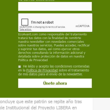
 que demuestran la magnitud real de este
ncorporado el Evaluador de Microplásticos en
 una herramienta visual desarrollada por HyT
científicas internacionales. El EMEA utiliza
EcoAvant.com
como responsable del tratamiento
tratará tus datos con la finalidad de remitirte
 la presencia de microplásticos es baja,
nuestra newsletter con novedades comerciales
sobre nuestros servicios. Puedes acceder, rectificar
y suprimir tus datos, así como ejercer otros
derechos consultando la información adicional y
alor del seguimiento temporal, pues un punto
detallada sobre protección de datos en nuestra
Política de Privacidad
ente por sí solo, pero si se mantiene durante
He leído y acepto las condiciones contenidas
nte sobre el ecosistema", explican los
en la
Política de Privacidad
sobre el tratamiento
desarrollo del EMEA, David León y Bárbara
de mis datos para el envío de la newsletter.
 también
esta herramienta puede
dencias, comparar estudios o iniciar
oncluye que este patrón se repite año tras
ble Institucional del Proyecto LIBERA en