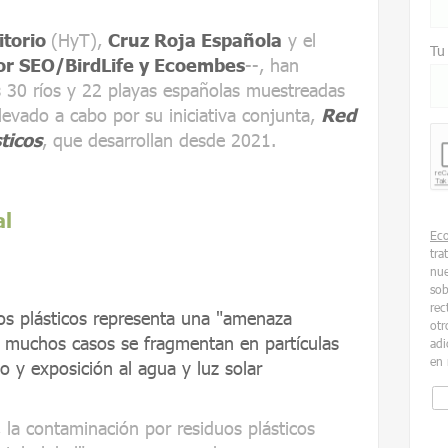
itorio
(HyT),
Cruz Roja Española
y el
Tu
or SEO/BirdLife y Ecoembes
--, han
s 30 ríos y 22 playas españolas muestreadas
evado a cabo por su iniciativa conjunta,
Red
ticos
, que desarrollan desde 2021.
al
Ec
tra
nue
sob
rec
os plásticos representa una "amenaza
otr
n muchos casos se fragmentan en partículas
adi
en 
 y exposición al agua y luz solar
 la contaminación por residuos plásticos