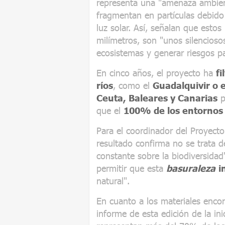
representa una "amenaza ambien
fragmentan en partículas debido
luz solar. Así, señalan que esto
milímetros, son "unos silencios
ecosistemas y generar riesgos p
En cinco años, el proyecto ha
fi
ríos
, como el
Guadalquivir o e
Ceuta, Baleares y Canarias
p
que el
100% de los entornos
Para el coordinador del Proyect
resultado confirma no se trata 
constante sobre la biodiversida
permitir que esta
basuraleza
i
natural".
En cuanto a los materiales enco
informe de esta edición de la inic