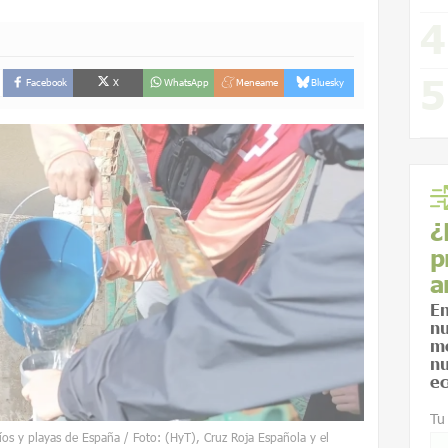
Facebook
X
WhatsApp
Meneame
Bluesky
¿
p
a
En
nu
me
nu
ec
Tu
íos y playas de España / Foto: (HyT), Cruz Roja Española y el