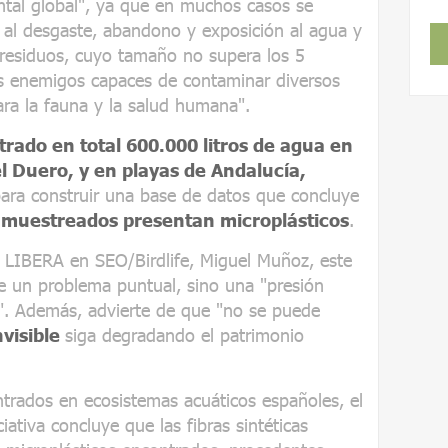
tal global", ya que en muchos casos se
 al desgaste, abandono y exposición al agua y
s residuos, cuyo tamaño no supera los 5
os enemigos capaces de contaminar diversos
ara la fauna y la salud humana".
ltrado en total 600.000 litros de agua en
l Duero, y en playas de Andalucía,
ara construir una base de datos que concluye
 muestreados presentan microplásticos
.
o LIBERA en SEO/Birdlife, Miguel Muñoz, este
de un problema puntual, sino una "presión
d". Además, advierte de que "no se puede
nvisible
siga degradando el patrimonio
ntrados en ecosistemas acuáticos españoles, el
iativa concluye que las fibras sintéticas