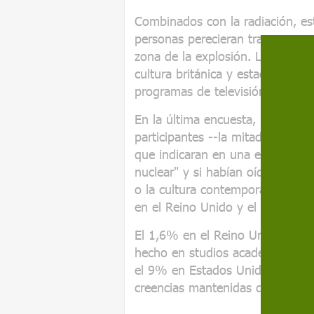
Combinados con la radiación, es
personas perecieran tras una gue
zona de la explosión. Las ideas 
cultura británica y estadouniden
programas de televisión, películ
En la última encuesta, realizada
participantes --la mitad en el R
que indicaran en una escala móvi
nuclear" y si habían oído hablar
o la cultura contemporánea, a l
en el Reino Unido y el 7,5% en
El 1,6% en el Reino Unido y el
hecho en studios académicos rec
el 9% en Estados Unidos afirma
creencias mantenidas durante l