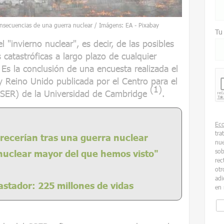
onsecuencias de una guerra nuclear / Imágens: EA - Pixabay
Tu
 "invierno nuclear", es decir, de las posibles
catastróficas a largo plazo de cualquier
Es la conclusión de una encuesta realizada el
Reino Unido publicada por el Centro para el
(1)
(CSER) de la Universidad de Cambridge
.
Ec
tra
recerían tras una guerra nuclear
nue
sob
 nuclear mayor del que hemos visto"
rec
otr
adi
stador: 225 millones de vidas
en 