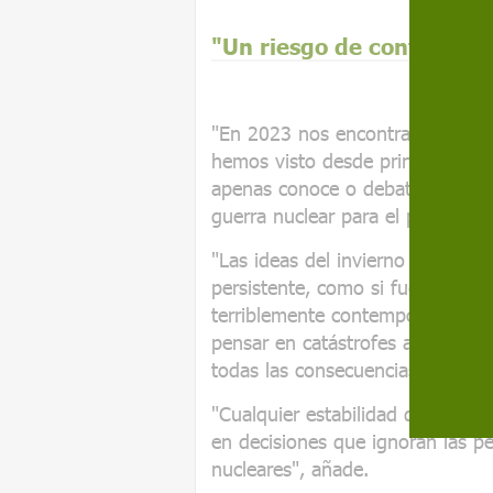
"Un riesgo de conflicto 
"En 2023 nos encontramos ante u
hemos visto desde principios de 
apenas conoce o debate las inim
guerra nuclear para el planeta y
"Las ideas del invierno nuclear
persistente, como si fuera cosa d
terriblemente contemporáneo --
pensar en catástrofes a gran esc
todas las consecuencias potencia
"Cualquier estabilidad dentro de
en decisiones que ignoran las p
nucleares", añade.