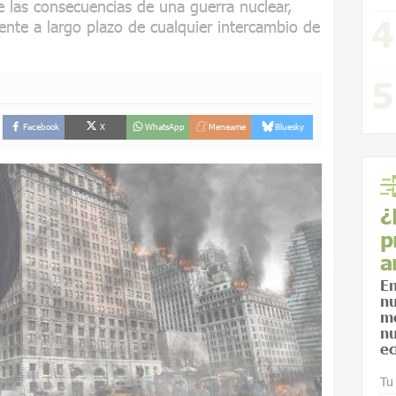
e las consecuencias de una guerra nuclear,
ente a largo plazo de cualquier intercambio de
Facebook
X
WhatsApp
Meneame
Bluesky
¿
p
a
En
nu
me
nu
ec
Tu