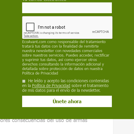
nuclear mayor del que hemos visto"
n riesgo de conflicto nuclear mayor del que
EcoAvant.com
como responsable del tratamiento
los ochenta. Sin embargo, la opinión pública
tratará tus datos con la finalidad de remitirte
aginables consecuencias a largo plazo de una
nuestra newsletter con novedades comerciales
sobre nuestros servicios. Puedes acceder, rectificar
 la población mundial", afirma Ingram.
y suprimir tus datos, así como ejercer otros
derechos consultando la información adicional y
detallada sobre protección de datos en nuestra
 son predominantemente un recuerdo cultural
Política de Privacidad
e la historia, en lugar de un riesgo
He leído y acepto las condiciones contenidas
prosigue--. Por supuesto que es angustioso
en la
Política de Privacidad
sobre el tratamiento
de mis datos para el envío de la newsletter.
ala, pero las decisiones deben tener en cuenta
les, para minimizar el riesgo".
 la disuasión nuclear se ve socavada si se basa
eores consecuencias del uso de armas