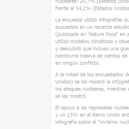
nucleares: 20,7% (Estados Unid
frente al 14,1% (Estados Unido
La encuesta utilizó infografías q
expuestos en un reciente estudio
(publicado en 'Nature Food' en 
utilizó modelos climáticos y obs
y descubrió que incluso una guer
hambruna masiva de cientos de 
en ningún conflicto.
A la mitad de los encuestados d
Unidos) se les mostró la infograf
los ataques nucleares, mientras 
se les mostró.
El apoyo a las represalias nucle
y un 13% en el Reino Unido entr
infografía sobre el "invierno nuc