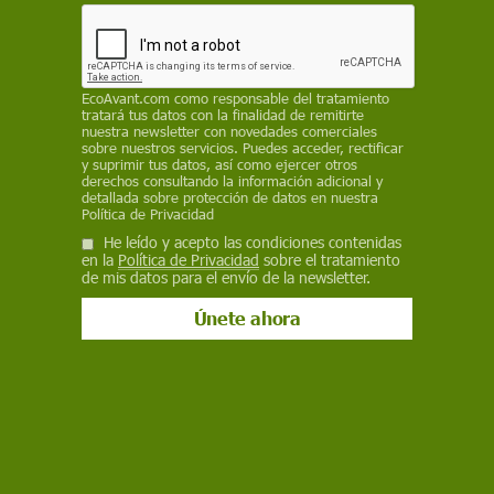
Sahara
SINC
EcoAvant.com
como responsable del tratamiento
17 de octubre de 2022
tratará tus datos con la finalidad de remitirte
nuestra newsletter con novedades comerciales
Facebook
X
WhatsApp
Meneame
Seguir en
sobre nuestros servicios. Puedes acceder, rectificar
y suprimir tus datos, así como ejercer otros
Bluesky
derechos consultando la información adicional y
detallada sobre protección de datos en nuestra
Política de Privacidad
He leído y acepto las condiciones contenidas
en la
Política de Privacidad
sobre el tratamiento
de mis datos para el envío de la newsletter.
La calima introduce isótopos radioactivos de Chernóbil, en Canarias /
Foto: NASA
Un estudio desarrollado por investigadores de la