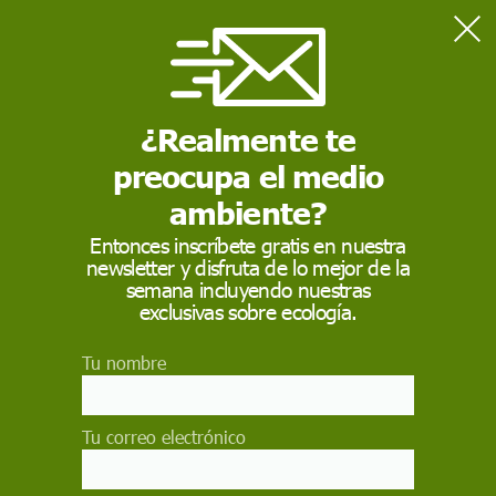
Home
Contaminación
La calima transporta a Canarias isótopos en bajas
concentraciones vinculados a Chernóbil
¿Realmente te
preocupa el medio
CONTAMINACIÓN
ambiente?
La calima transporta a
Entonces inscríbete gratis en nuestra
newsletter y disfruta de lo mejor de la
Canarias isótopos en
semana incluyendo nuestras
bajas concentraciones
exclusivas sobre ecología.
vinculados a Chernóbil
Tu nombre
Dos universidades españolas han relacionado la
presencia en Tenerife de radiación de Cesio con
Tu correo electrónico
el accidente nuclear ocurrido en 1986. Habría
llegado a la isla por el polvo en suspensión del