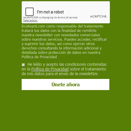
26 de noviembre de 2020
Facebook
X
WhatsApp
Meneame
Seguir en
Bluesky
EcoAvant.com
como responsable del tratamiento
tratará tus datos con la finalidad de remitirte
nuestra newsletter con novedades comerciales
sobre nuestros servicios. Puedes acceder, rectificar
y suprimir tus datos, así como ejercer otros
derechos consultando la información adicional y
detallada sobre protección de datos en nuestra
Política de Privacidad
He leído y acepto las condiciones contenidas
en la
Política de Privacidad
sobre el tratamiento
de mis datos para el envío de la newsletter.
El síndrome de Diógenes o trastorno por acumulación / Imagen: The
Conversation
La palabra ecología etimológicamente significa el
estudio de la casa (
oikos
, en
griego).
Ökologie
fue el término en alemán
acuñado por Haeckel en 1866 para esta ciencia