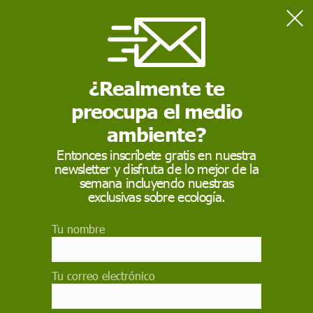
Home
Consumo
¿Padece la humanidad síndrome de Diógenes?
¿Realmente te
preocupa el medio
CONSUMO
ambiente?
¿Padece la humanidad
Entonces inscríbete gratis en nuestra
síndrome de
newsletter y disfruta de lo mejor de la
semana incluyendo nuestras
Diógenes?
exclusivas sobre ecología.
Una sociedad que entienda y sea consciente de
Tu nombre
los límites del ecosistema global reducirá su nivel
de consumo de recursos y de acumulación de
residuos.
Tu correo electrónico
THE CONVERSATION