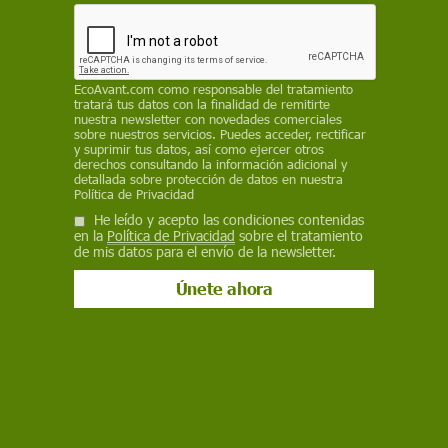
EcoAvant.com
como responsable del tratamiento
tratará tus datos con la finalidad de remitirte
nuestra newsletter con novedades comerciales
sobre nuestros servicios. Puedes acceder, rectificar
y suprimir tus datos, así como ejercer otros
derechos consultando la información adicional y
detallada sobre protección de datos en nuestra
Política de Privacidad
He leído y acepto las condiciones contenidas
en la
Política de Privacidad
sobre el tratamiento
de mis datos para el envío de la newsletter.
Salud
El ‘Blue Monday’ no existe, pero la
tristeza sí (y cumple una función
clave en la infancia)
¿Son realmente más tristes los días de enero? El 'Blue Monday'
es un mito sin respaldo científico. La tristeza es una emoción
natural que ayuda a los niños a desarrollarse y aprender a