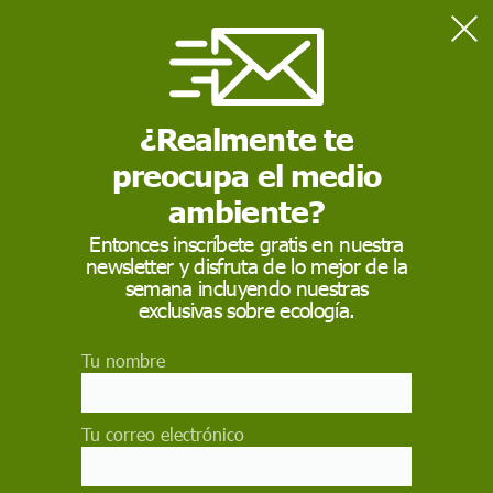
Home
Consumismo
¿Realmente te
CONSUMISMO
preocupa el medio
ambiente?
Entonces inscríbete gratis en nuestra
newsletter y disfruta de lo mejor de la
semana incluyendo nuestras
exclusivas sobre ecología.
Tu nombre
¿Qué es el consumismo? El
consumismo
es la compra o
acumulación de bienes y servicios considerados no
Tu correo electrónico
esenciales. El consumismo a gran escala en la sociedad
contemporánea compromete los recursos naturales y la
economía sostenible