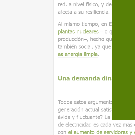
red, a nivel físico, y de administ
afecta a su resiliencia.
Al mismo tiempo, en España sig
plantas nucleares
–lo que va a s
producción–, hecho que debería j
también social, ya que la Unió
es energía limpia
.
Una demanda dinámica y 
Todos estos argumentos plantea
generación actual satisfacer la
ávida y fluctuante? La respuest
de electricidad es cada vez más
con
el aumento de servidores y 