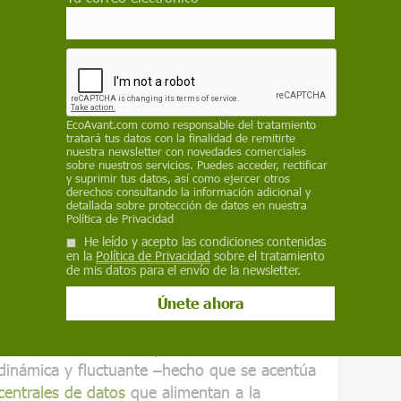
ración del sistema, a nivel burocrático, que
ue adelante el proceso de
apagón de las
uponer un escalón negativo en la
ustificarse no solo a nivel técnico sino
EcoAvant.com
como responsable del tratamiento
n Europea ha declarado que
la energía nuclear
tratará tus datos con la finalidad de remitirte
nuestra newsletter con novedades comerciales
sobre nuestros servicios. Puedes acceder, rectificar
y suprimir tus datos, así como ejercer otros
derechos consultando la información adicional y
detallada sobre protección de datos en nuestra
Política de Privacidad
fluctuante
He leído y acepto las condiciones contenidas
en la
Política de Privacidad
sobre el tratamiento
de mis datos para el envío de la newsletter.
n un interrogante: ¿Puede el sistema de
s necesidades de una demanda cada vez más
a inmediata es no. Porque no solo la demanda
 dinámica y fluctuante –hecho que se acentúa
centrales de datos
que alimentan a la