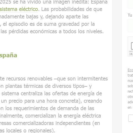
e 2025 se ha vivido una imagen inédita: España
sistema eléctrico
. Las probabilidades de que
Tu
madamente bajas y, dejando aparte las
, el episodio es de suma gravedad por la
las pérdidas económicas a todos los niveles.
España
Ec
tra
nte recursos renovables –que son intermitentes
nue
on plantas térmicas de diversos tipos– y
sob
rec
 sistema centraliza las ofertas de energía de
otr
 un precio para una hora concreta), creando
adi
on los requerimientos de demanda de las
en 
inalmente, comercializan la energía eléctrica
esas comercializadoras independientes (en
 locales o regionales).