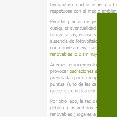
benigna en muchos aspectos: tien
respetuosa con el medio ambien
Pero las plantas de generación c
cualquier eventualidad durante e
fotovoltaicas, escaso viento, seq
ausencia de fotovoltaica), y d
contribuye a elevar sustancialm
renovables lo disminuyan
.
Además, el incremento de energía
provocar
oscilaciones severas de
preparadas para transportar ca
puntual (uno de las causas que 
que el sistema las elimina de la 
Por otro lado, la red debe admin
debido a los vertidos excedenta
renovables (hogares en su mayor