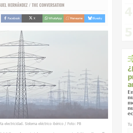
GUEL HERNÁNDEZ
/
THE CONVERSATION
Facebook
X
WhatsApp
Meneame
Bluesky
¿
p
a
En
nu
me
nu
ec
ta electricidad. Sistema eléctrico ibérico / Foto: PB
Tu