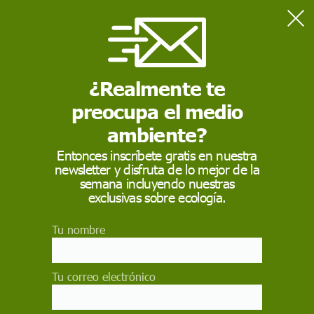
Home
Consumo
Animalistas piden al Gobierno y eurodiputados que apoyen el
fin de las jaulas en las granjas
¿Realmente te
preocupa el medio
CONSUMO
ambiente?
Animalistas piden al
Entonces inscríbete gratis en nuestra
newsletter y disfruta de lo mejor de la
Gobierno y
semana incluyendo nuestras
eurodiputados que
exclusivas sobre ecología.
apoyen el fin de las
Tu nombre
jaulas en las granjas
Tu correo electrónico
En 2021, la Comisión Europea se comprometió a
poner fin a las jaulas en la UE como parte de la