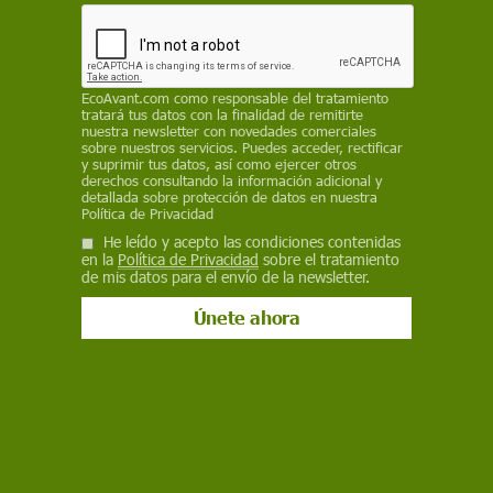
revisión de la legislación de bienestar animal.
Igualdad Animal pide al Gobierno de España que
reclame a la presidenta, Úrsula von der Leyen
que cumpla con lo prometido
EcoAvant.com
como responsable del tratamiento
tratará tus datos con la finalidad de remitirte
REDACCIÓN / EP
nuestra newsletter con novedades comerciales
sobre nuestros servicios. Puedes acceder, rectificar
y suprimir tus datos, así como ejercer otros
9 de octubre de 2023
derechos consultando la información adicional y
detallada sobre protección de datos en nuestra
Facebook
X
WhatsApp
Meneame
Seguir en
Política de Privacidad
He leído y acepto las condiciones contenidas
Bluesky
en la
Política de Privacidad
sobre el tratamiento
de mis datos para el envío de la newsletter.