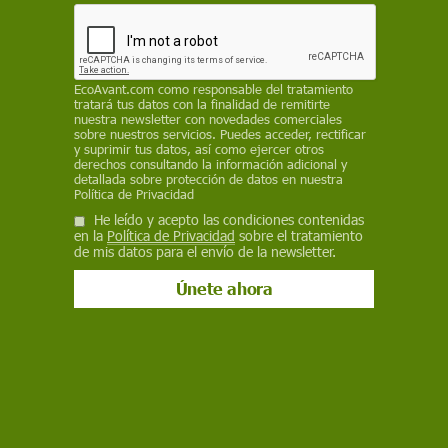
influyentes
CAROLINA MARTÍNEZ PULLIDO /
MUJERES CON CIENCIA
13 de febrero de 2026
EcoAvant.com
como responsable del tratamiento
tratará tus datos con la finalidad de remitirte
nuestra newsletter con novedades comerciales
Facebook
X
WhatsApp
Meneame
Seguir en
sobre nuestros servicios. Puedes acceder, rectificar
Bluesky
y suprimir tus datos, así como ejercer otros
derechos consultando la información adicional y
detallada sobre protección de datos en nuestra
Política de Privacidad
He leído y acepto las condiciones contenidas
en la
Política de Privacidad
sobre el tratamiento
de mis datos para el envío de la newsletter.
Lydia Becker, astrónoma, bióloga, escritora, botánica, sufragista,
mantuvo un prolífico intercambio de cartas con Charles Darwin /
Imagen: Wikimedia Commons
Los historiadores de la ciencia están, en su