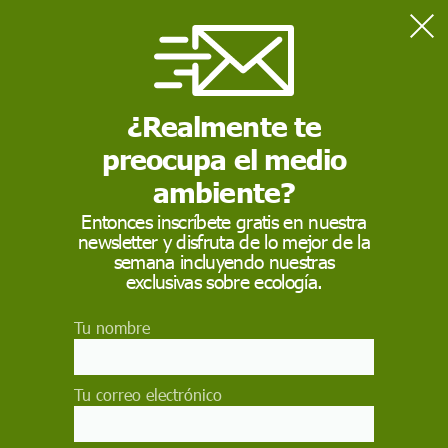
Home
Ciencia
El derecho a la educación de las mujeres en tiempos de Darwin
¿Realmente te
preocupa el medio
CIENCIA
ambiente?
El derecho a la
Entonces inscríbete gratis en nuestra
educación de las
newsletter y disfruta de lo mejor de la
semana incluyendo nuestras
mujeres en tiempos de
exclusivas sobre ecología.
Darwin
Tu nombre
Los historiadores coinciden en que Charles
Darwin sostuvo postulados abiertamente
Tu correo electrónico
misóginos y defendió la supuesta inferioridad
intelectual de las mujeres en sus obras más