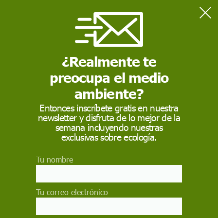
Home
Científica
¿Realmente te
CIENTÍFICA
preocupa el medio
Científica
, mujer especializada en una rama del
conocimiento que utiliza el método científico para
ambiente?
investigar, experimentar y generar nuevos conocimientos
Entonces inscríbete gratis en nuestra
newsletter y disfruta de lo mejor de la
semana incluyendo nuestras
exclusivas sobre ecología.
Tu nombre
Tu correo electrónico