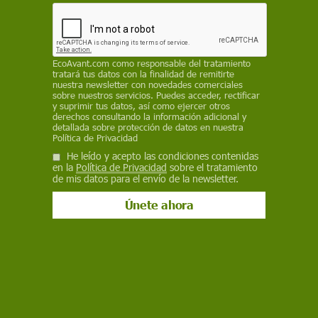
Ciencia
Las mujeres dirigen casi el 40% de
los institutos del CSIC
EcoAvant.com
como responsable del tratamiento
tratará tus datos con la finalidad de remitirte
nuestra newsletter con novedades comerciales
Las investigadoras ocupaban en 2025 el 39,7% de las
sobre nuestros servicios. Puedes acceder, rectificar
direcciones de institutos del CSIC, casi 14 puntos más que tres
y suprimir tus datos, así como ejercer otros
años antes. El organismo también redujo a su mínimo histórico
derechos consultando la información adicional y
el índice que mide el techo de cristal en la carrera científica
detallada sobre protección de datos en nuestra
Política de Privacidad
He leído y acepto las condiciones contenidas
en la
Política de Privacidad
sobre el tratamiento
de mis datos para el envío de la newsletter.
Ciencia