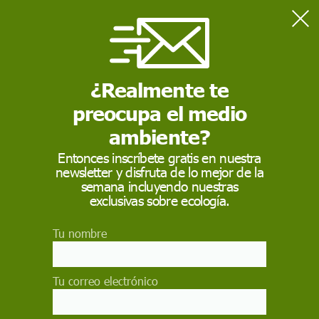
Home
Actualidad
Sudán sufre "una de las crisis más devastadoras del mundo"
tras mil días de guerra
¿Realmente te
preocupa el medio
ACTUALIDAD
ambiente?
Sudán sufre "una de
Entonces inscríbete gratis en nuestra
newsletter y disfruta de lo mejor de la
las crisis más
semana incluyendo nuestras
devastadoras del
exclusivas sobre ecología.
mundo" tras mil días
Tu nombre
de guerra
Tu correo electrónico
UNICEF alerta que tras mil días de guerra en
Sudán, millones de niños viven al límite de la