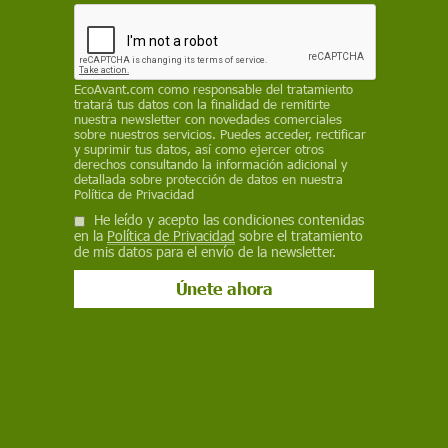
supervivencia, con desnutrición, desplazamientos
y violencia sexual generalizada, mientras el
acceso humanitario sigue siendo limitado y
urgente
EcoAvant.com
como responsable del tratamiento
tratará tus datos con la finalidad de remitirte
REDACCIÓN / EP
nuestra newsletter con novedades comerciales
sobre nuestros servicios. Puedes acceder, rectificar
y suprimir tus datos, así como ejercer otros
12 de enero de 2026
derechos consultando la información adicional y
detallada sobre protección de datos en nuestra
Facebook
X
WhatsApp
Meneame
Seguir en
Política de Privacidad
He leído y acepto las condiciones contenidas
Bluesky
en la
Política de Privacidad
sobre el tratamiento
de mis datos para el envío de la newsletter.