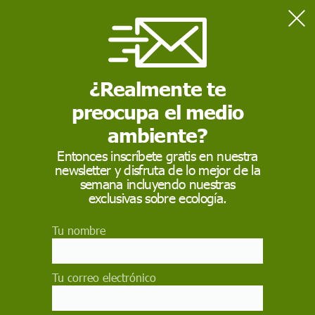
Home
Actualidad
Rastreadores del coronavirus: la vigilancia durante la
desescalada
¿Realmente te
preocupa el medio
ACTUALIDAD
ambiente?
Rastreadores del
Entonces inscríbete gratis en nuestra
newsletter y disfruta de lo mejor de la
coronavirus: la
semana incluyendo nuestras
vigilancia durante la
exclusivas sobre ecología.
desescalada
Tu nombre
En España pueden hacer falta hasta 20.000
personas para controlar todos los contactos de
Tu correo electrónico
los nuevos contagios que se detecten y poder
aislarlos