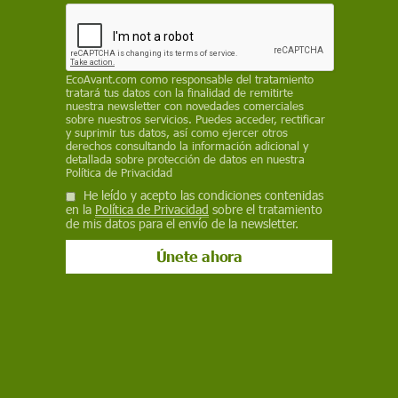
VERÓNICA FUENTES - AGENCIA
SINC
18 de mayo de 2020
EcoAvant.com
como responsable del tratamiento
tratará tus datos con la finalidad de remitirte
Facebook
X
WhatsApp
Meneame
Seguir en
nuestra newsletter con novedades comerciales
sobre nuestros servicios. Puedes acceder, rectificar
Bluesky
y suprimir tus datos, así como ejercer otros
derechos consultando la información adicional y
detallada sobre protección de datos en nuestra
Política de Privacidad
He leído y acepto las condiciones contenidas
en la
Política de Privacidad
sobre el tratamiento
de mis datos para el envío de la newsletter.
El seguimiento de los casos asintomáticos puede ser casi imposible /
Imagen: Adobe Stock
España se encuentra en plena desescalada. En
las últimas semanas, la tendencia a la baja en las