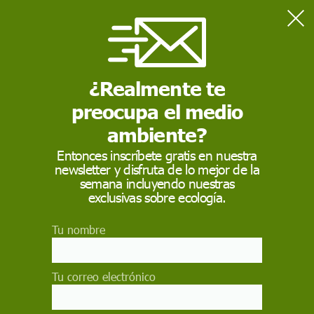
Home
Actualidad
Información con fecha de caducidad: cuando los medios
determinan la vida útil de una noticia
¿Realmente te
preocupa el medio
ACTUALIDAD
ambiente?
Información con fecha
Entonces inscríbete gratis en nuestra
newsletter y disfruta de lo mejor de la
de caducidad: cuando
semana incluyendo nuestras
los medios determinan
exclusivas sobre ecología.
la vida útil de
Tu nombre
una noticia
Tu correo electrónico
La duración o tiempo de interés que tiene un
hecho para los medios de comunicación se