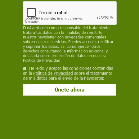
denomina 'obsolescencia informativa
programada'
MARTA PÉREZ-ESCOLAR
,
UNIVERSIDAD DE MURCIA
/
THE
CONVERSATION
EcoAvant.com
como responsable del tratamiento
tratará tus datos con la finalidad de remitirte
nuestra newsletter con novedades comerciales
18 de febrero de 2025
sobre nuestros servicios. Puedes acceder, rectificar
y suprimir tus datos, así como ejercer otros
derechos consultando la información adicional y
Facebook
X
WhatsApp
Meneame
Seguir en
detallada sobre protección de datos en nuestra
Bluesky
Política de Privacidad
He leído y acepto las condiciones contenidas
en la
Política de Privacidad
sobre el tratamiento
de mis datos para el envío de la newsletter.
El terremoto que asoló Marruecos en 2023, tambien tuvo fecha de
caducidad. Obsolescencia informativa programada / Foto: The