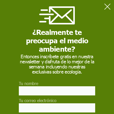
Home
Actualidad
La Guardia Civil alerta sobre el mal estado del Glaciar del Aneto
(Huesca)
¿Realmente te
preocupa el medio
ACTUALIDAD
ambiente?
La Guardia Civil alerta
Entonces inscríbete gratis en nuestra
newsletter y disfruta de lo mejor de la
sobre el mal estado
semana incluyendo nuestras
del Glaciar del Aneto
exclusivas sobre ecología.
(Huesca)
Tu nombre
La Guardia Civil de la Zona de Aragón alerta
sobre el mal estado del Glaciar del Aneto y el
Tu correo electrónico
especial peligro que entraña practicar
montañismo en el mismo. La principal masa de