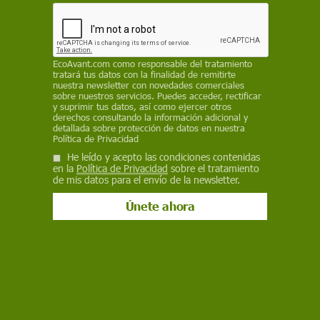
hielo del Pirineo perdió entre 2011 y 2020 un
24% de su superficie
EP
EcoAvant.com
como responsable del tratamiento
tratará tus datos con la finalidad de remitirte
27 de julio de 2023
nuestra newsletter con novedades comerciales
sobre nuestros servicios. Puedes acceder, rectificar
y suprimir tus datos, así como ejercer otros
Facebook
X
WhatsApp
Meneame
Seguir en
derechos consultando la información adicional y
detallada sobre protección de datos en nuestra
Bluesky
Política de Privacidad
He leído y acepto las condiciones contenidas
en la
Política de Privacidad
sobre el tratamiento
de mis datos para el envío de la newsletter.
Glaciar del Aneto presenta alta peligrosidad para el montañismo / Foto:
Wikipedia