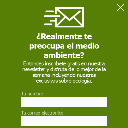
Home
Actualidad
Greenpeace pide ayuda a la ONU ante el asesinato de un
observador pesquero
¿Realmente te
preocupa el medio
ACTUALIDAD
ambiente?
Greenpeace pide
Entonces inscríbete gratis en nuestra
newsletter y disfruta de lo mejor de la
ayuda a la ONU ante
semana incluyendo nuestras
el asesinato de un
exclusivas sobre ecología.
observador pesquero
Tu nombre
Ha habido al menos 14 muertes de observadores
pesqueros en la última década, pero ni una sola
Tu correo electrónico
investigación legítima