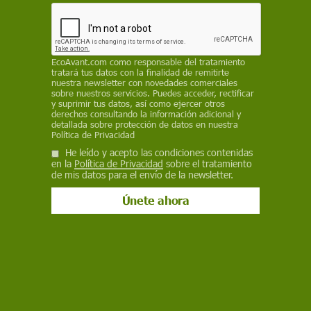
EP
14 de julio de 2020
Facebook
X
WhatsApp
Meneame
Seguir en
EcoAvant.com
como responsable del tratamiento
tratará tus datos con la finalidad de remitirte
Bluesky
nuestra newsletter con novedades comerciales
sobre nuestros servicios. Puedes acceder, rectificar
y suprimir tus datos, así como ejercer otros
derechos consultando la información adicional y
detallada sobre protección de datos en nuestra
Política de Privacidad
He leído y acepto las condiciones contenidas
en la
Política de Privacidad
sobre el tratamiento
de mis datos para el envío de la newsletter.
Redes de pesca / Foto: Thomas Breunig - Pixabay
Greenpeace ha solicitado a la
Organización de
Naciones Unidas
(ONU) que intervenga para
esclarecer el asesinato de un observador