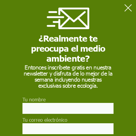
Home
Actualidad
Francia estima hasta 1.000 personas muertas por la ola de calor
y graves daños en el campo
¿Realmente te
preocupa el medio
ACTUALIDAD
ambiente?
Francia estima hasta
Entonces inscríbete gratis en nuestra
newsletter y disfruta de lo mejor de la
1.000 personas
semana incluyendo nuestras
muertas por la ola de
exclusivas sobre ecología.
calor y graves daños
Tu nombre
en el campo
Tu correo electrónico
La ola de calor deja hasta 1.000 fallecimientos
posiblemente vinculados a las altas temperaturas