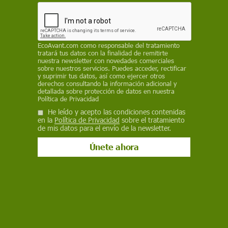
en Francia, con especial incidencia entre mayores
de 65 años, y provoca además cientos de miles
de aves muertas y amenaza las cosechas
REDACCIÓN / AGENCIAS
EcoAvant.com
como responsable del tratamiento
tratará tus datos con la finalidad de remitirte
nuestra newsletter con novedades comerciales
29 de junio de 2026
sobre nuestros servicios. Puedes acceder, rectificar
y suprimir tus datos, así como ejercer otros
derechos consultando la información adicional y
Facebook
X
WhatsApp
Meneame
Seguir en
detallada sobre protección de datos en nuestra
Política de Privacidad
Bluesky
He leído y acepto las condiciones contenidas
en la
Política de Privacidad
sobre el tratamiento
de mis datos para el envío de la newsletter.
Ola de calor en Francia, a 21 de junio de 2026 / Foto: EP