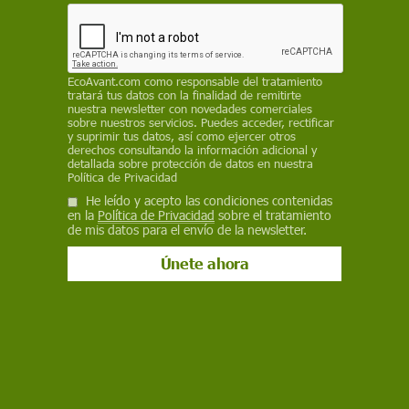
28 de febrero de 2019
Facebook
X
WhatsApp
Meneame
Seguir en
Bluesky
EcoAvant.com
como responsable del tratamiento
tratará tus datos con la finalidad de remitirte
nuestra newsletter con novedades comerciales
sobre nuestros servicios. Puedes acceder, rectificar
y suprimir tus datos, así como ejercer otros
derechos consultando la información adicional y
detallada sobre protección de datos en nuestra
Política de Privacidad
He leído y acepto las condiciones contenidas
en la
Política de Privacidad
sobre el tratamiento
de mis datos para el envío de la newsletter.
Momento de la liberación de 'Carla' en el cercado provisional / Foto:
Junta de Castilla-La Mancha
Cincuenta años después de que el lince ibérico
desapareciera del Parque Nacional de Cabañeros,
esta especie regresó ayer miércoles a esta zona
de La Mancha de
más de 40.000