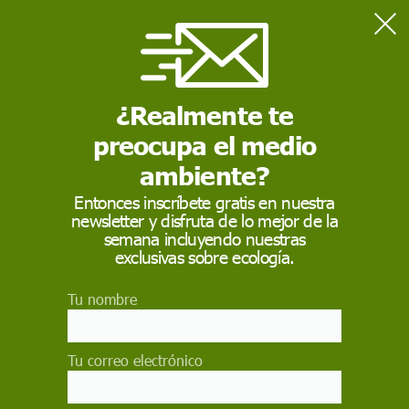
Home
Actualidad
El lince ibérico regresa a Cabañeros 50 años después
¿Realmente te
preocupa el medio
ACTUALIDAD
ambiente?
El lince ibérico regresa
Entonces inscríbete gratis en nuestra
a Cabañeros 50 años
newsletter y disfruta de lo mejor de la
semana incluyendo nuestras
después
exclusivas sobre ecología.
Una hembra acogida en un centro de
Tu nombre
recuperación ha sido soltada en un amplio
cercado donde se han introducido conejos para
que se aclimate a la zona
Tu correo electrónico
EP