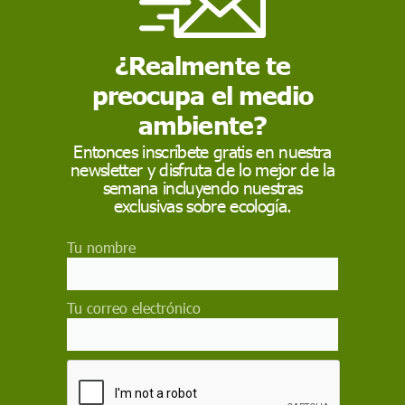
de emisiones de la Unión Europea permitieron a
nitrógeno que los de gasolina. Igualmente,
¿Realmente te
do del
dieselgate
son 37 millones de
preocupa el medio
tes en las carreteras europeas
.
nada y concertada en toda la Unión Europea
ambiente?
dejen de emitir humos tóxicos por otros diez
Entonces inscríbete gratis en nuestra
newsletter y disfruta de lo mejor de la
semana incluyendo nuestras
exclusivas sobre ecología.
 como fuente preferida de Google
 forma gratuita.
Tu nombre
ACTIVAR AHORA
Tu correo electrónico
del 'diéselgate'