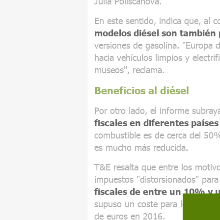
Julia Poliscanova.
En este sentido, indica que, al co
modelos diésel son también 
versiones de gasolina. "Europa d
hacia vehículos limpios y electrif
museos", reclama.
Beneficios al diésel
Por otro lado, el informe subray
fiscales en diferentes paíse
combustible es de cerca del 50%
es mucho más reducida.
T&E resalta que entre los motivo
impuestos "distorsionados" para
fiscales de entre un 10% y
supuso un coste para los gobier
de euros en 2016.