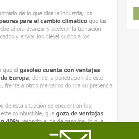
ntrario de lo que dice la industria, los
peores para el cambio climático
que las
ebe ahora avanzar y acelerar la transición
icados y enviar los diésel sucios a los
a que el
gasóleo cuenta con ventajas
s de Europa
, donde la penetración de este
, frente a otros mercados donde su presencia
s de esta situación se encuentran los
 este combustible, que
goza de ventajas
 un 40%
respecto a los de gasolina, lo que
nos en recaudación fiscal de 32.000 millones