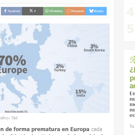
Facebook
X
WhatsApp
Meneame
Bluesky
¿
p
a
En
nu
me
nu
ec
ráfico: T&E
Tu
n de forma prematura en Europa
cada