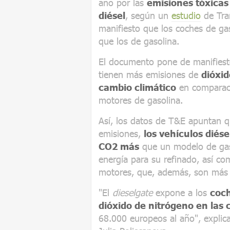
año por las
emisiones tóxicas
diésel
, según un
estudio
de Tra
manifiesto que los coches de ga
que los de gasolina.
El documento pone de manifiest
tienen más emisiones de
dióxi
cambio climático
en comparac
motores de gasolina.
Así, los datos de T&E apuntan qu
emisiones,
los vehículos diés
CO2 más
que un modelo de gaso
energía para su refinado, así co
motores, que, además, son más
"El
dieselgate
expone a los
coch
dióxido de nitrógeno en las
68.000 europeos al año", explic