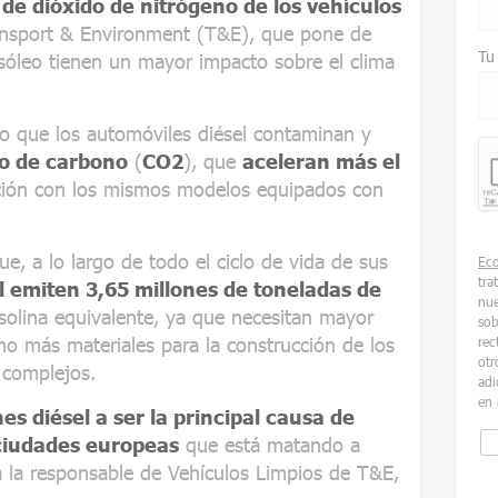
 de dióxido de nitrógeno de los vehículos
nsport & Environment (T&E), que pone de
Tu
sóleo tienen un mayor impacto sobre el clima
o que los automóviles diésel contaminan y
do de carbono
(
CO2
), que
aceleran más el
ión con los mismos modelos equipados con
e, a lo largo de todo el ciclo de vida de sus
Ec
tra
el emiten 3,65 millones de toneladas de
nue
lina equivalente, ya que necesitan mayor
sob
mo más materiales para la construcción de los
rec
otr
 complejos.
adi
en 
es diésel a ser la principal causa de
 ciudades europeas
que está matando a
a la responsable de Vehículos Limpios de T&E,