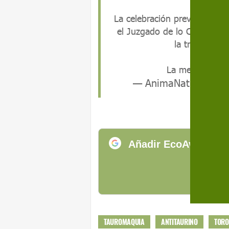
La celebración prevista par
el Juzgado de lo Contencios
la tradición n
La medida fue
— AnimaNaturalis (
Añadir EcoAvant.com
de
TAUROMAQUIA
ANTITAURINO
TORO