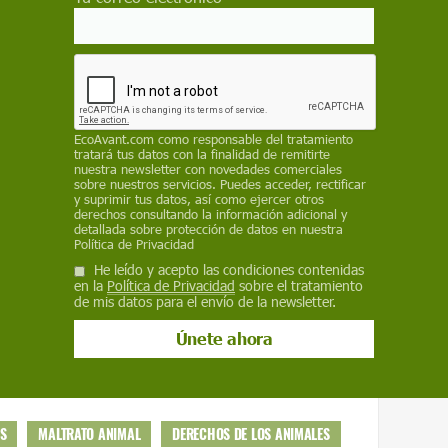
a este 16 de noviembre, ha sido suspendida por
o-Administrativo de Soria tras considerar que
o justifica el sufrimiento animal.
 en…
pic.twitter.com/lmCh9O3MJh
EcoAvant.com
como responsable del tratamiento
tratará tus datos con la finalidad de remitirte
@AnimaNaturalis)
November 13, 2024
nuestra newsletter con novedades comerciales
sobre nuestros servicios. Puedes acceder, rectificar
y suprimir tus datos, así como ejercer otros
derechos consultando la información adicional y
detallada sobre protección de datos en nuestra
Política de Privacidad
He leído y acepto las condiciones contenidas
 como fuente preferida de Google
en la
Política de Privacidad
sobre el tratamiento
de mis datos para el envío de la newsletter.
 forma gratuita.
ACTIVAR AHORA
S
MALTRATO ANIMAL
DERECHOS DE LOS ANIMALES