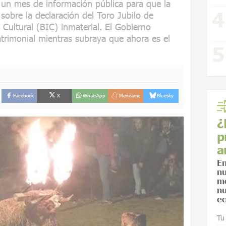
e un mes de información pública para que la
sobre la declaración del Toro Jubilo de
Cultural (BIC) inmaterial. El Gobierno
trimonial mientras subraya que ahora es el
Facebook
X
WhatsApp
Meneame
Bluesky
¿
p
a
En
nu
me
nu
ec
Tu