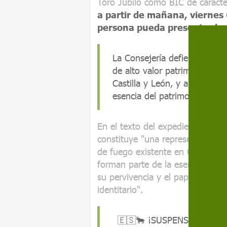
Toro Jubilo como BIC de carácte
a partir de mañana, viernes 
persona pueda presentar la
La Consejería defiende que e
de alto valor patrimonial", a
Castilla y León, y apela a p
esencia del patrimonio cultur
En el texto del expediente, la C
constituye "una representación de
de fuego existente en Castilla y
forman parte de la esencia del pa
su pervivencia y el papel activo
identitario".
🇪🇸🐂 ¡SUSPENSIÓN HIS