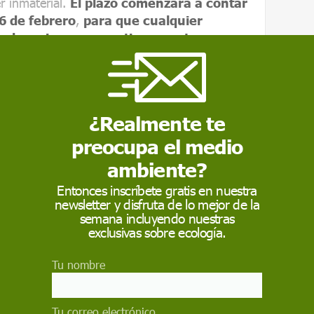
r inmaterial.
El plazo comenzará a contar
6 de febrero
,
para que cualquier
s alegaciones que estime oportunas
.
l Toro Jubilo constituye "una representación
l ser el único toro de fuego existente en
roteger unos
valores
"que forman parte de la
¿Realmente te
al inmaterial"
preocupa el medio
ambiente?
onsejería defiende que el Toro Jubilo
Entonces inscríbete gratis en nuestra
 alto valor patrimonial", al ser el único toro
newsletter y disfruta de lo mejor de la
 León, y apela a proteger unos
valores
"que
semana incluyendo nuestras
trimonio cultural inmaterial" para garantizar
exclusivas sobre ecología.
 de la sociedad que lo impulsa como "referente
Tu nombre
TÓRICA DEL TORO JUBILO EN MEDINACELI!
Tu correo electrónico