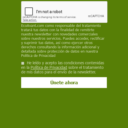
Salud
El priapismo aumenta en verano:
EcoAvant.com
como responsable del tratamiento
alcohol y drogas elevan el riesgo de
tratará tus datos con la finalidad de remitirte
nuestra newsletter con novedades comerciales
sobre nuestros servicios. Puedes acceder, rectificar
erecciones dolorosas
y suprimir tus datos, así como ejercer otros
derechos consultando la información adicional y
Las consultas en Urgencias por priapismo aumentan un 31,4 %
detallada sobre protección de datos en nuestra
durante los meses de verano. Los especialistas advierten de
Política de Privacidad
que el alcohol, la marihuana, la cocaína y otras drogas pueden
He leído y acepto las condiciones contenidas
provocar erecciones involuntarias que requieren atención
en la
Política de Privacidad
sobre el tratamiento
médica inmediata
de mis datos para el envío de la newsletter.