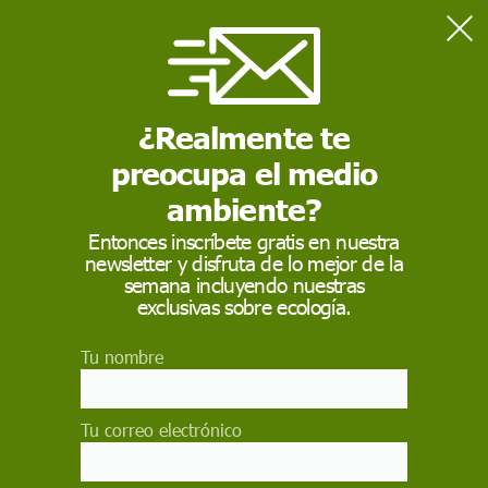
Home
Hombre
¿Realmente te
HOMBRE
preocupa el medio
Hombre
ser humano del sexo masculino que ha llegado a
la edad adulta. Puede designar a cualquiera o incluso a
ambiente?
toda la raza humana, independientemente de su sexo o
edad
Entonces inscríbete gratis en nuestra
newsletter y disfruta de lo mejor de la
semana incluyendo nuestras
exclusivas sobre ecología.
Tu nombre
Tu correo electrónico