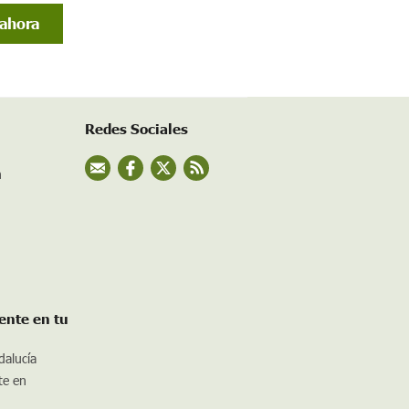
Redes Sociales
n
ente en tu
dalucía
te en