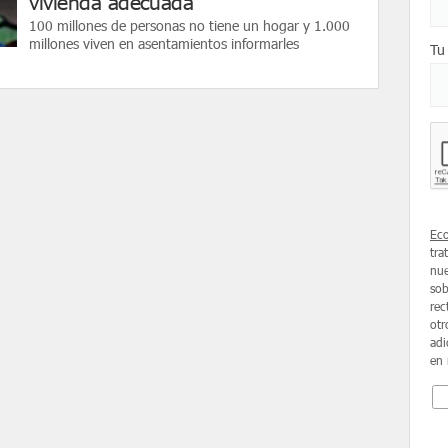
vivienda adecuada
100 millones de personas no tiene un hogar y 1.000
millones viven en asentamientos informarles
Tu
Ec
tra
nue
sob
rec
otr
adi
en 