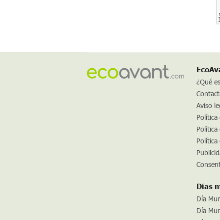
EcoAv
¿Qué e
Contact
Aviso le
Política
Política
Política
Publici
Consent
Días 
Día Mun
Día Mund