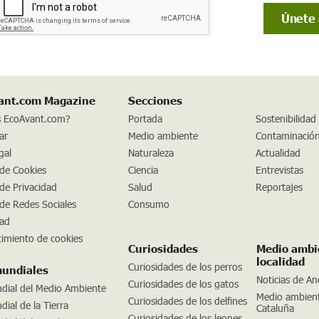
ant.com Magazine
Secciones
s EcoAvant.com?
Portada
Sostenibilidad
ar
Medio ambiente
Contaminació
gal
Naturaleza
Actualidad
 de Cookies
Ciencia
Entrevistas
 de Privacidad
Salud
Reportajes
 de Redes Sociales
Consumo
dad
imiento de cookies
Curiosidades
Medio ambi
localidad
Curiosidades de los perros
mundiales
Noticias de An
Curiosidades de los gatos
dial del Medio Ambiente
Medio ambien
Curiosidades de los delfines
ial de la Tierra
Cataluña
Curiosidades de los leones