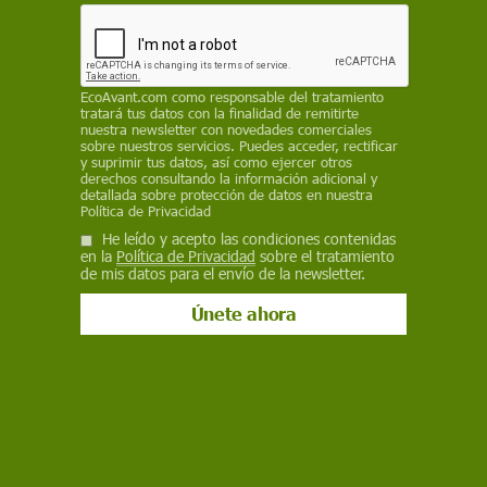
Naturaleza
EcoAvant.com
como responsable del tratamiento
Cuide los bosques mientras lee
tratará tus datos con la finalidad de remitirte
nuestra newsletter con novedades comerciales
La Diada de Sant Jordi, el Día del Libro. Un día que, sin duda
sobre nuestros servicios. Puedes acceder, rectificar
alguna, es de los más bonitos del año. Las calles de Barcelona
y suprimir tus datos, así como ejercer otros
derechos consultando la información adicional y
se llenan de libros y de rosas, empieza la Feria del Libro en
detallada sobre protección de datos en nuestra
Buenos Aires
Política de Privacidad
He leído y acepto las condiciones contenidas
en la
Política de Privacidad
sobre el tratamiento
LO MÁS VISTO
de mis datos para el envío de la newsletter.
Greenpeace desmonta cinco bulos sobre la gestión y
prevención de incendios forestales
Los incendios queman ya 172.000 hectáreas en España, más
del triple de la media
¿Cómo reaccionan los animales ante los incendios forestales?
Los incendios de Madrid, Ávila y Toledo ya han calcinado más