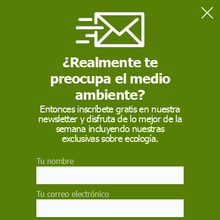
Home
Día Internacional del Libro
¿Realmente te
DÍA INTERNACIONAL DEL LIBRO
preocupa el medio
El
Día Internacional del Libro
es una conmemoración
celebrada cada 23 de abril a nivel mundial con el objetivo
ambiente?
de fomentar la lectura, la industria editorial y la protección
de la propiedad intelectual por medio del derecho de
Entonces inscríbete gratis en nuestra
autor.
newsletter y disfruta de lo mejor de la
semana incluyendo nuestras
exclusivas sobre ecología.
Tu nombre
Tu correo electrónico