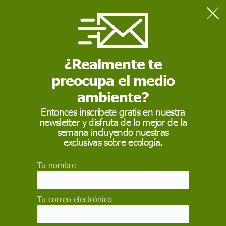
Home
China
¿Realmente te
CHINA
preocupa el medio
La República Popular China es es el país más poblado del
mundo, con 1395 millones de habitantes, así como el
ambiente?
tercero mayor del planeta por su extensión, y la primera
potencia económica mundial por PIB. Está gobernado de
Entonces inscríbete gratis en nuestra
forma autoritaria por el Partido Comunista.
newsletter y disfruta de lo mejor de la
semana incluyendo nuestras
exclusivas sobre ecología.
Tu nombre
Tu correo electrónico