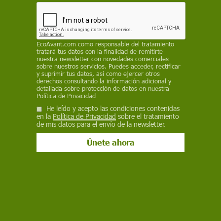
Consumo
EcoAvant.com
como responsable del tratamiento
Triple ultimátum energético: cómo
tratará tus datos con la finalidad de remitirte
nuestra newsletter con novedades comerciales
Rusia, China y Trump ponen a prueba
sobre nuestros servicios. Puedes acceder, rectificar
y suprimir tus datos, así como ejercer otros
a Europa
derechos consultando la información adicional y
detallada sobre protección de datos en nuestra
Europa afronta un “triple ultimátum” energético por las
Política de Privacidad
tensiones entre Rusia, China y Estados Unidos: el posible corte
He leído y acepto las condiciones contenidas
del gas ruso, las restricciones chinas por el conflicto en Ormuz
en la
Política de Privacidad
sobre el tratamiento
y la presión sobre el gas licuado estadounidense elevan la
de mis datos para el envío de la newsletter.
incertidumbre sobre el suministro y los precios