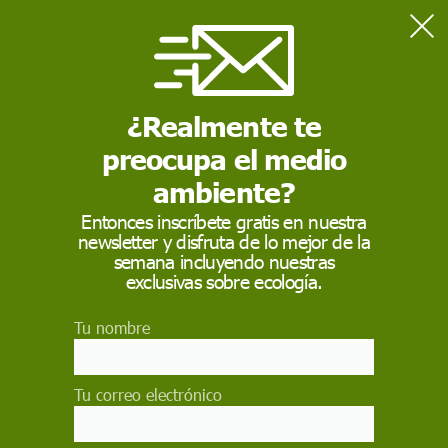
Home
Caudal ecológico
¿Realmente te
CAUDAL ECOLÓGICO
preocupa el medio
Caudal ecológico
, referida a un río o a cualquier otro
cauce de agua corriente, es una expresión que puede
ambiente?
definirse como el agua necesaria para preservar los valores
ecológicos en el cauce del mismo, como: los hábitats
Entonces inscríbete gratis en nuestra
naturales que cobijan una riqueza de flora y fauna
newsletter y disfruta de lo mejor de la
semana incluyendo nuestras
exclusivas sobre ecología.
Tu nombre
Tu correo electrónico