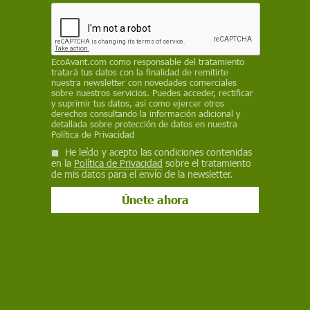
Medio Ambiente
EcoAvant.com
como responsable del tratamiento
Nace el Observatorio GOTA para la
tratará tus datos con la finalidad de remitirte
nuestra newsletter con novedades comerciales
Gestión Operativa y Transparente del
sobre nuestros servicios. Puedes acceder, rectificar
y suprimir tus datos, así como ejercer otros
Agua
derechos consultando la información adicional y
detallada sobre protección de datos en nuestra
La nueva herramienta GOTA permitirá consultar en tiempo real
Política de Privacidad
e históricamente datos sobre embalses, caudales, aguas
He leído y acepto las condiciones contenidas
subterráneas y nieve, unificando información hasta ahora
en la
Política de Privacidad
sobre el tratamiento
dispersa
de mis datos para el envío de la newsletter.