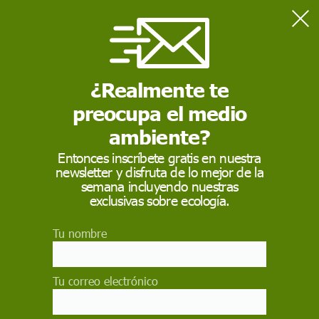
Home
Sostenibilidad
El IDAE publica la Guía de Autoconsumo colectivo para la
instalación de energías renovables
¿Realmente te
preocupa el medio
SOSTENIBILIDAD
ambiente?
El IDAE publica la Guía
Entonces inscríbete gratis en nuestra
newsletter y disfruta de lo mejor de la
de Autoconsumo
semana incluyendo nuestras
colectivo para la
exclusivas sobre ecología.
instalación de energías
Tu nombre
renovables
Tu correo electrónico
Manual dirigido tanto a sectores profesionales
como al público general, presenta la información