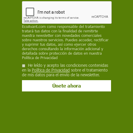
que debe de conocerse a la hora de abordar una
instalación de autoconsumo colectivo
EP
EcoAvant.com
como responsable del tratamiento
tratará tus datos con la finalidad de remitirte
6 de julio de 2023
nuestra newsletter con novedades comerciales
sobre nuestros servicios. Puedes acceder, rectificar
Facebook
X
WhatsApp
Meneame
Seguir en
y suprimir tus datos, así como ejercer otros
derechos consultando la información adicional y
Bluesky
detallada sobre protección de datos en nuestra
Política de Privacidad
He leído y acepto las condiciones contenidas
en la
Política de Privacidad
sobre el tratamiento
de mis datos para el envío de la newsletter.
El IDAE publica la Guía de Autoconsumo Energético Colectivo / Foto:
MITECO