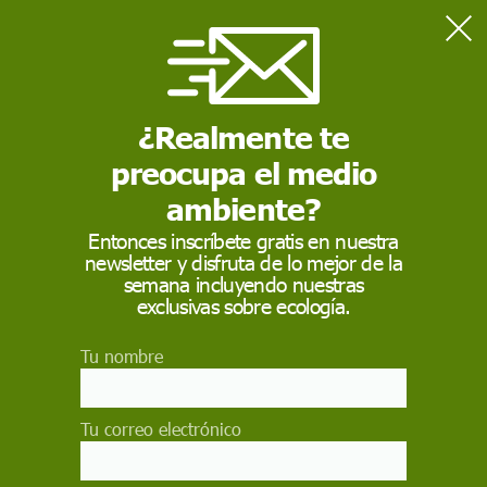
Home
Autoconsumo eléctrico
¿Realmente te
AUTOCONSUMO ELÉCTRICO
preocupa el medio
El
autoconsumo eléctrico o
fotovoltaico hace referencia
a la producción individual de electricidad para el propio
ambiente?
consumo, a través de paneles solares fotovoltaicos.
Entonces inscríbete gratis en nuestra
newsletter y disfruta de lo mejor de la
semana incluyendo nuestras
exclusivas sobre ecología.
Tu nombre
Tu correo electrónico