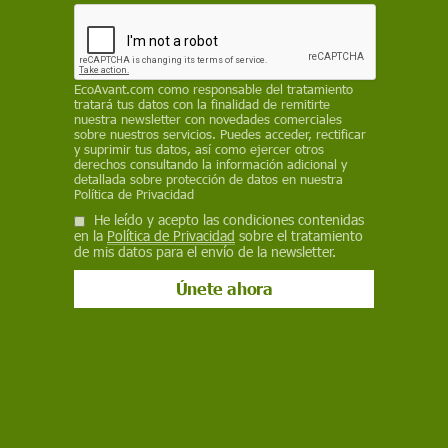
7 de marzo de 2025
Facebook
X
WhatsApp
Meneame
Seguir en
Bluesky
EcoAvant.com
como responsable del tratamiento
tratará tus datos con la finalidad de remitirte
nuestra newsletter con novedades comerciales
sobre nuestros servicios. Puedes acceder, rectificar
y suprimir tus datos, así como ejercer otros
derechos consultando la información adicional y
detallada sobre protección de datos en nuestra
Política de Privacidad
He leído y acepto las condiciones contenidas
en la
Política de Privacidad
sobre el tratamiento
de mis datos para el envío de la newsletter.
Aumentan los casos de sarampión en el mundo / Foto: SINC
El Departamento de Salud del Estado de Texas
(EE UU)
ha informado
sobre
la primera
muerte por sarampión de un niño en edad
escolar que no estaba vacunado
. Desde