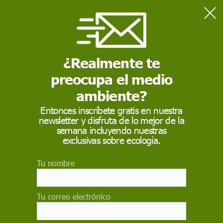
Home
Salud
El sarampión regresa: causas del repunte y cómo frenarlo
¿Realmente te
preocupa el medio
SALUD
ambiente?
El sarampión regresa:
Entonces inscríbete gratis en nuestra
causas del repunte y
newsletter y disfruta de lo mejor de la
semana incluyendo nuestras
cómo frenarlo
exclusivas sobre ecología.
La caída en las tasas de vacunación, el aumento
Tu nombre
de la desinformación y las interrupciones en los
programas de inmunización han dejado a
millones de niños desprotegidos
Tu correo electrónico
IGNACIO LÓPEZ-GOÑI /
SINC