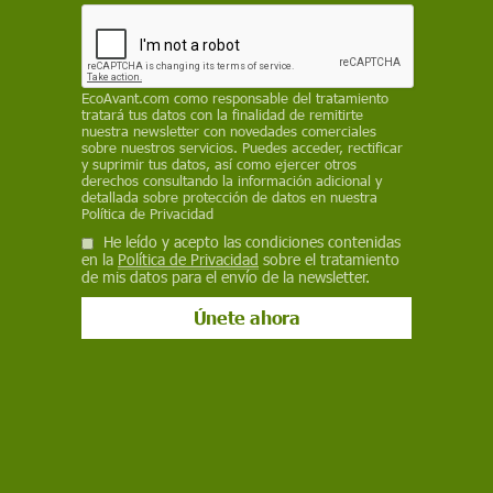
personas mayores y otra revisa su limitada
capacidad de hacer frente al dolor crónico
ANTONIO VILLARREAL
/
SINC
EcoAvant.com
como responsable del tratamiento
tratará tus datos con la finalidad de remitirte
13 de octubre de 2025
nuestra newsletter con novedades comerciales
sobre nuestros servicios. Puedes acceder, rectificar
y suprimir tus datos, así como ejercer otros
Facebook
X
WhatsApp
Meneame
Seguir en
derechos consultando la información adicional y
detallada sobre protección de datos en nuestra
Bluesky
Política de Privacidad
He leído y acepto las condiciones contenidas
en la
Política de Privacidad
sobre el tratamiento
de mis datos para el envío de la newsletter.
Tramadol: La eficacia y seguridad de este popular analgésico ha sido
puesta en duda / Foto: PB