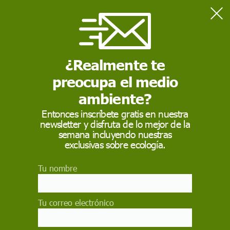
Home
Salud
Dos nuevos estudios vierten dudas sobre la seguridad y eficacia
del tramadol
¿Realmente te
preocupa el medio
SALUD
ambiente?
Dos nuevos estudios
Entonces inscríbete gratis en nuestra
newsletter y disfruta de lo mejor de la
vierten dudas sobre la
semana incluyendo nuestras
seguridad y eficacia
exclusivas sobre ecología.
del tramadol
Tu nombre
Los resultados de dos investigaciones publicadas
esta semana cuestionan la seguridad y eficacia
Tu correo electrónico
de uno de los analgésicos más recetados: una
detecta un mayor riesgo de crisis epilépticas en