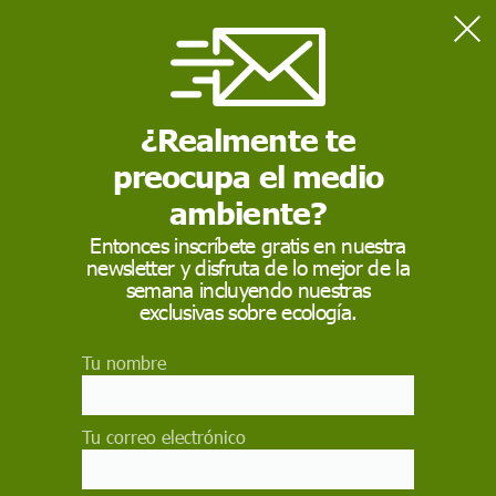
Home
Actualidad
El Gobierno aprueba una norma para el uso prudente y
responsable de medicamentos veterinarios
¿Realmente te
preocupa el medio
ACTUALIDAD
ambiente?
El Gobierno aprueba
Entonces inscríbete gratis en nuestra
newsletter y disfruta de lo mejor de la
una norma para el uso
semana incluyendo nuestras
prudente y
exclusivas sobre ecología.
responsable de
Tu nombre
medicamentos
veterinarios
Tu correo electrónico