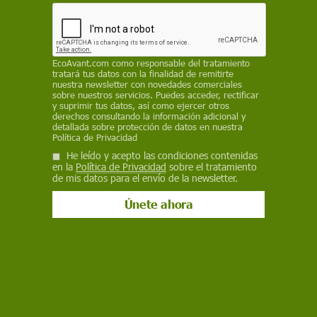
El nuevo real decreto regula la distribución,
prescripción, dispensación y uso de
medicamentos veterinarios y la gestión de sus
residuos
EcoAvant.com
como responsable del tratamiento
EP
tratará tus datos con la finalidad de remitirte
nuestra newsletter con novedades comerciales
sobre nuestros servicios. Puedes acceder, rectificar
19 de julio de 2023
y suprimir tus datos, así como ejercer otros
derechos consultando la información adicional y
detallada sobre protección de datos en nuestra
Facebook
X
WhatsApp
Meneame
Seguir en
Política de Privacidad
Bluesky
He leído y acepto las condiciones contenidas
en la
Política de Privacidad
sobre el tratamiento
de mis datos para el envío de la newsletter.
Nuevo real decreto para prescripción y uso de los medicamentos