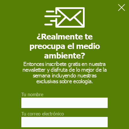
Home
Naturaleza
El ruido del tráfico y las voces humanas reducen el estado de
alerta de especies amenazadas
¿Realmente te
preocupa el medio
NATURALEZA
ambiente?
El ruido del tráfico y
Entonces inscríbete gratis en nuestra
newsletter y disfruta de lo mejor de la
las voces humanas
semana incluyendo nuestras
reducen el estado de
exclusivas sobre ecología.
alerta de especies
Tu nombre
amenazadas
Tu correo electrónico
Los sonidos antropogénicos, reducen el estado
de alerta de especies en peligro de extinción y