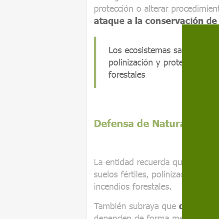
protección o alterar procedimie
ataque a la conservación de
Los ecosistemas sanos aportan
polinización y protección fr
forestales
Defensa de Natura 2000
La entidad recuerda que los ec
suelos fértiles, polinización y p
incendios forestales.
También subraya que
dos terci
dependen de forma media o alta