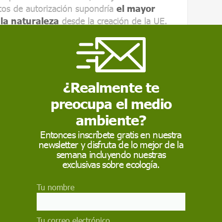
ntos de autorización supondría
el mayor
 la naturaleza
desde la creación de la UE.
 agua y aire limpios, suelos fértiles,
ente a inundaciones, sequías e incendios
¿Realmente te
preocupa el medio
ambiente?
Entonces inscríbete gratis en nuestra
newsletter y disfruta de lo mejor de la
semana incluyendo nuestras
osistemas sanos aportan
agua y aire limpios
,
exclusivas sobre ecología.
rotección frente a inundaciones, sequías e
Tu nombre
os del valor añadido bruto de la UE
 de la naturaleza, y que más del
70% de las
Tu correo electrónico