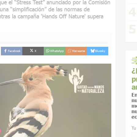
que el “Stress Test” anunciado por la Comisión
una “simplificación” de las normas de
entras la campaña 'Hands Off Nature' supera
Facebook
X
WhatsApp
Meneame
Bluesky
¿
p
a
En
nu
me
nu
ec
Tu