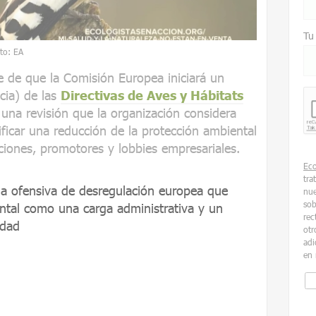
Tu
oto: EA
e de que la Comisión Europea iniciará un
cia) de las
Directivas de Aves y Hábitats
una revisión que la organización considera
icar una reducción de la protección ambiental
ciones, promotores y lobbies empresariales.
Ec
tra
a ofensiva de desregulación europea que
nue
sob
ental como una carga administrativa y un
rec
idad
otr
adi
en 