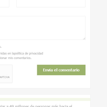
s
.
nidas en la
política de privacidad
tionar mis comentarios.
ar a 49 millones de personas más hacia el