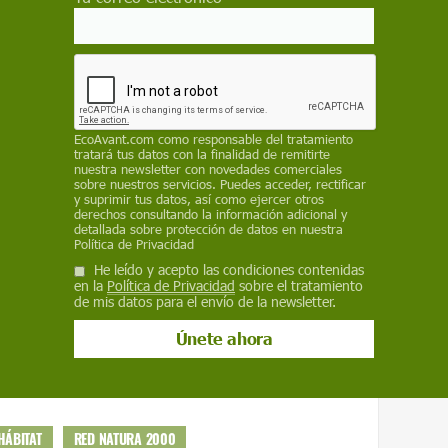
enden de al menos un servicio ecosistémico.
reclama a la
Comisión Europea
y a los
la aplicación, financiación y cumplimiento de
arlas.
EcoAvant.com
como responsable del tratamiento
 la ciudadanía a apoyar la campaña
Hands
tratará tus datos con la finalidad de remitirte
nuestra newsletter con novedades comerciales
431.000 firmas
, y pide al
Gobierno
sobre nuestros servicios. Puedes acceder, rectificar
y suprimir tus datos, así como ejercer otros
 las Directivas de Aves y Hábitats durante el
derechos consultando la información adicional y
detallada sobre protección de datos en nuestra
Política de Privacidad
He leído y acepto las condiciones contenidas
 como fuente preferida de Google
en la
Política de Privacidad
sobre el tratamiento
de mis datos para el envío de la newsletter.
 forma gratuita.
ACTIVAR AHORA
HÁBITAT
RED NATURA 2000