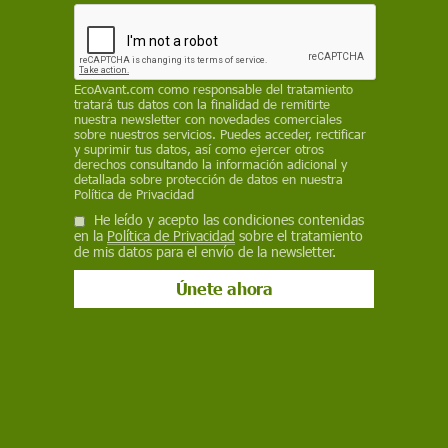
favorables les ayudan tanto en la búsqueda de
alimento como en sus traslados
SINC
EcoAvant.com
como responsable del tratamiento
tratará tus datos con la finalidad de remitirte
7 de enero de 2025
nuestra newsletter con novedades comerciales
sobre nuestros servicios. Puedes acceder, rectificar
Facebook
X
WhatsApp
Meneame
Seguir en
y suprimir tus datos, así como ejercer otros
derechos consultando la información adicional y
Bluesky
detallada sobre protección de datos en nuestra
Política de Privacidad
He leído y acepto las condiciones contenidas
en la
Política de Privacidad
sobre el tratamiento
de mis datos para el envío de la newsletter.
Un grupo de murciélagos surfean vientos de tormentas para migrar
migratorios fueron marcados por el equipo de investigación / Foto:
Kamran Safi (Instituto Max Planck)