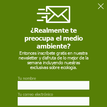
Home
Naturaleza
Los murciélagos migratorios 'surfean' los vientos de las
tormentas para ahorrar energía
¿Realmente te
preocupa el medio
NATURALEZA
ambiente?
Los murciélagos
Entonces inscríbete gratis en nuestra
newsletter y disfruta de lo mejor de la
migratorios 'surfean'
semana incluyendo nuestras
los vientos de las
exclusivas sobre ecología.
tormentas para
Tu nombre
ahorrar energía
Tu correo electrónico
El clima y otros factores influyen en las
migraciones de los murciélagos. Los vientos