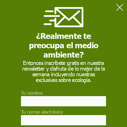
Home
Naturaleza
Maquiavelo y la evolución humana
¿Realmente te
preocupa el medio
NATURALEZA
ambiente?
Maquiavelo y la
Entonces inscríbete gratis en nuestra
evolución humana
newsletter y disfruta de lo mejor de la
semana incluyendo nuestras
exclusivas sobre ecología.
El posible origen evolutivo de los
comportamientos que reconocemos como
retorcidos, manipuladores, egoístas o
Tu nombre
malintencionados
A. VICTORIA DE ANDRÉS FERNÁNDEZ
Y
PAUL PALMQVIST BARRENA
,
Tu correo electrónico
UNIVERSIDAD DE MÁLAGA
/
THE CONVERSATION
11 de febrero de 2025