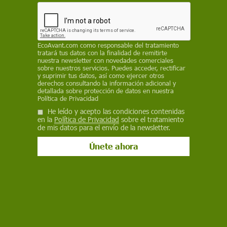
Facebook
X
WhatsApp
Meneame
Seguir en
Bluesky
EcoAvant.com
como responsable del tratamiento
tratará tus datos con la finalidad de remitirte
nuestra newsletter con novedades comerciales
sobre nuestros servicios. Puedes acceder, rectificar
y suprimir tus datos, así como ejercer otros
derechos consultando la información adicional y
detallada sobre protección de datos en nuestra
Política de Privacidad
He leído y acepto las condiciones contenidas
en la
Política de Privacidad
sobre el tratamiento
de mis datos para el envío de la newsletter.
¿Qué supone, realmente, ser maquiavélico? Maquiavelo y la
evolución humana. Coalición de chimpancés / Foto: Animalia Bio, CC
BY
Gran parte de los conflictos políticos y sociales
que vivimos hoy día en Occidente hacen que el
término maquiavélico esté en la boca y los
escritos de muchos con más frecuencia de la