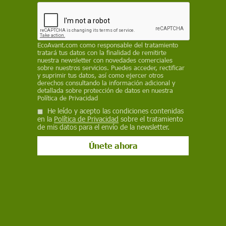
EP
17 de septiembre de 2020
EcoAvant.com
como responsable del tratamiento
tratará tus datos con la finalidad de remitirte
Facebook
X
WhatsApp
Meneame
Seguir en
nuestra newsletter con novedades comerciales
sobre nuestros servicios. Puedes acceder, rectificar
Bluesky
y suprimir tus datos, así como ejercer otros
derechos consultando la información adicional y
detallada sobre protección de datos en nuestra
Política de Privacidad
He leído y acepto las condiciones contenidas
en la
Política de Privacidad
sobre el tratamiento
de mis datos para el envío de la newsletter.
Ecosistemas acuáticos / Foto: Alejandro Miranda - Pixabay
El Parlamento Europeo ha propuesto una serie
de objetivos vinculantes para proteger los