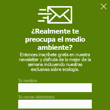
Home
Naturaleza
Europa propone objetivos vinculantes para proteger los
ecosistemas forestales
¿Realmente te
preocupa el medio
NATURALEZA
ambiente?
Europa propone
Entonces inscríbete gratis en nuestra
newsletter y disfruta de lo mejor de la
objetivos vinculantes
semana incluyendo nuestras
para proteger los
exclusivas sobre ecología.
ecosistemas forestales
Tu nombre
La finalidad es que las instituciones financieras
de la UE no estén relacionadas de forma directa
Tu correo electrónico
o indirecta con la deforestación y degradación de
la biodiversidad