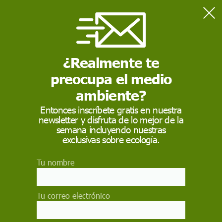
Home
Naturaleza
Enchufados al árbol
¿Realmente te
preocupa el medio
NATURALEZA
ambiente?
Enchufados al árbol
Entonces inscríbete gratis en nuestra
newsletter y disfruta de lo mejor de la
La apenas perceptible electricidad generada por
semana incluyendo nuestras
los organismos vegetales ya hace funcionar unos
exclusivas sobre ecología.
sensores antiincendios en varios bosques de
Estados Unidos
Tu nombre
PAU RUIZ
30 de abril de 2013
Tu correo electrónico
Facebook
X
WhatsApp
Meneame
Seguir en