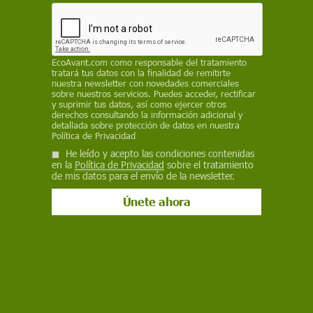
Bluesky
EcoAvant.com
como responsable del tratamiento
tratará tus datos con la finalidad de remitirte
nuestra newsletter con novedades comerciales
sobre nuestros servicios. Puedes acceder, rectificar
y suprimir tus datos, así como ejercer otros
derechos consultando la información adicional y
detallada sobre protección de datos en nuestra
Política de Privacidad
He leído y acepto las condiciones contenidas
en la
Política de Privacidad
sobre el tratamiento
Los ingenieros eléctricos Babak Parviz y Brian Otis y el estudiante
de mis datos para el envío de la newsletter.
Carlton Himes / Foto: Dustin Schroeder
Los árboles y otros seres vivos generan
electricidad. Y, además, ésta se puede
aprovechar. Diversas investigaciones han
demostrado que es posible captar y utilizar esta
bioenergía, que ya está siendo empleada en
Estados Unidos para alimentar sensores en los
bosques que alertan de posibles incendios