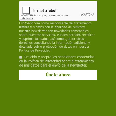
superpoblación, más aún si se compara con los
38 millones de cerdos que hay en las granjas
industriales
REDACCIÓN / ECOLOGISTAS EN ACCIÓN
EcoAvant.com
como responsable del tratamiento
tratará tus datos con la finalidad de remitirte
nuestra newsletter con novedades comerciales
4 de diciembre de 2025
sobre nuestros servicios. Puedes acceder, rectificar
y suprimir tus datos, así como ejercer otros
derechos consultando la información adicional y
Facebook
X
WhatsApp
Meneame
Seguir en
detallada sobre protección de datos en nuestra
Política de Privacidad
Bluesky
He leído y acepto las condiciones contenidas
en la
Política de Privacidad
sobre el tratamiento
de mis datos para el envío de la newsletter.
La peste porcina africana y gestión del medio natural / Foto: EP