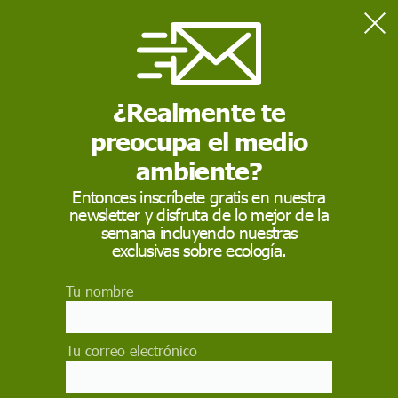
Home
Naturaleza
Ecologistas rechazan criminalizar a los jabalíes por la PPA y
piden proteger al lobo que los regula
¿Realmente te
preocupa el medio
NATURALEZA
ambiente?
Ecologistas rechazan
Entonces inscríbete gratis en nuestra
newsletter y disfruta de lo mejor de la
criminalizar a los
semana incluyendo nuestras
jabalíes por la PPA y
exclusivas sobre ecología.
piden proteger al lobo
Tu nombre
que los regula
Tu correo electrónico
El millón de jabalíes que habitan los montes y
matorrales del territorio no suponen