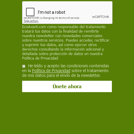
ECOAVANT.COM
1 de abril de 2025
EcoAvant.com
Facebook
como responsable del tratamiento
X
WhatsApp
Meneame
Seguir en
tratará tus datos con la finalidad de remitirte
Bluesky
nuestra newsletter con novedades comerciales
sobre nuestros servicios. Puedes acceder, rectificar
y suprimir tus datos, así como ejercer otros
derechos consultando la información adicional y
detallada sobre protección de datos en nuestra
Política de Privacidad
He leído y acepto las condiciones contenidas
en la
Política de Privacidad
sobre el tratamiento
de mis datos para el envío de la newsletter.
Mapa de la situación de los embalses en España por cuencas hasta el 1
de abril de 2025 / Imagen: EA
Una semana más los embalses españoles
continúan con su remontada
. A pesar de la