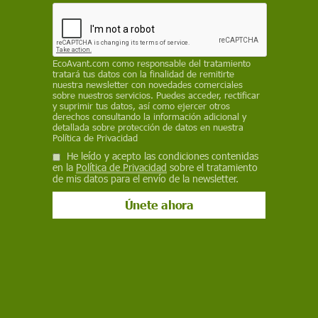
REDACCIÓN / EP
17 de septiembre de 2025
Facebook
X
WhatsApp
Meneame
Seguir en
EcoAvant.com
como responsable del tratamiento
tratará tus datos con la finalidad de remitirte
Bluesky
nuestra newsletter con novedades comerciales
sobre nuestros servicios. Puedes acceder, rectificar
y suprimir tus datos, así como ejercer otros
derechos consultando la información adicional y
detallada sobre protección de datos en nuestra
Política de Privacidad
He leído y acepto las condiciones contenidas
en la
Política de Privacidad
sobre el tratamiento
de mis datos para el envío de la newsletter.
Participantes de '1m2 por las playas y los mares' en la recogida de
'basuraleza' en las playas / Foto: Proyecto LIBERA - SEO/BirdLife
El Proyecto LIBERA, impulsado por SEO/BirdLife
en colaboración con Ecoembes, ha lanzado la
novena edición de la campaña
1m2 por las