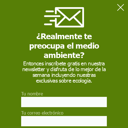
Home
Medio Ambiente
LIBERA lanza la 9º edición de '1m2 por las playas y los mares'
¿Realmente te
preocupa el medio
MEDIO AMBIENTE
ambiente?
LIBERA lanza la 9º
Entonces inscríbete gratis en nuestra
edición de '1m2 por
newsletter y disfruta de lo mejor de la
semana incluyendo nuestras
las playas y los mares'
exclusivas sobre ecología.
La campaña, destinada a conocer mejor la
Tu nombre
presencia e impacto de los residuos en los
ecosistemas marinos, se desarrollará del 20 de
septiembre al 5 de octubre en 339 puntos
Tu correo electrónico
costeros y fondos marinos